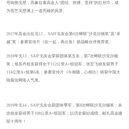
号响彻戈壁，而象征着高金人“团结、拼搏、坚持”的红丝巾，成
为苍茫戈壁滩上一道亮丽的风景。
2017年高金出征戈12， SAIF戈友会第6次蝉联“沙克尔顿奖”及“卓
越”奖；参赛宣传片《在一起，再出发》获战略伙伴推荐奖。
2018年戈13，SAIF戈友会荣获团体第五名，第7次蝉联沙克尔顿
奖；母其丹校友获得女子112公里A+组冠军；张宏飞校友获男子
114公里A+组第6名；参赛宣传片《今相随﹒心相往》斩获中国大
陆最佳网络人气奖。
2019年戈14，SAIF戈友会获团体季军，第8次蝉联沙克尔顿奖；余
忠校友获得男子108公里A+组冠军；以历史最好成绩，献礼高金建
院十周年！