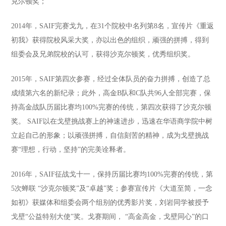
克尔顿奖；
2014年，SAIF完赛戈九，在31个院校中名列第8名，宣传片《重返
初我》获得院校风采大奖，亦以出色的组织，顽强的拼搏，得到
组委会及兄弟院校的认可，获得沙克尔顿奖，优秀组织奖。
2015年，SAIF第四次参赛，经过全体队员的奋力拼搏，创造了总
成绩第六名的新纪录；此外，高金B队和C队共96人全部完赛，保
持高金战队历届比赛均100%完赛的传统，第四次获得了沙克尔顿
奖。 SAIF以在戈壁挑战赛上的神速进步，迅速在华语商学院中树
立起自己的形象；以顽强拼搏，自信刻苦的精神，成为戈壁挑战
赛“理想，行动，坚持”的完美诠释者。
2016年，SAIF征战戈十一，保持历届比赛均100%完赛的传统，第
5次蝉联 “沙克尔顿奖”及“卓越”奖；参赛宣传片《大道至简，一念
如初》获媒体和组委会两个组别的优秀影片奖，刘岩同学被授予
戈壁“公益特别大使”奖。戈赛期间， “高金高金，戈壁同心”的口