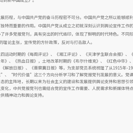
动到新中国成立》。
发展历程，与中国共产党的奋斗历程密不可分。中国共产党之所以能够顺
了独特而重要的作用。中国共产党从成立之初就深刻认识到舆论宣传工作
办了许多党报党刊，具有突出的时代烙印，体现了鲜明的时代特色。不同
的理论主张，宣传党的方针政策，反对与打击敌人。
五四运动时期的《每周评论》、《湘江评论》、《天津学生联合会报》、
青年》、《热血日报》，土地改革时期的《布尔什维克》、《红色中华》
解放日报》、《晋察冀日报》等，为支部党员系统梳理了从1915年-19
值”、“时代价值”这三个方向分析学习和了解党报党刊发展的意义。党
形态的主阵地，长期以来为社会主义的建设和发展提供舆论支持和思想引
生变化，中共党报党刊也需结合党的宣传工作需要、人民需求和新媒体特
提供精神动力和舆论支持。