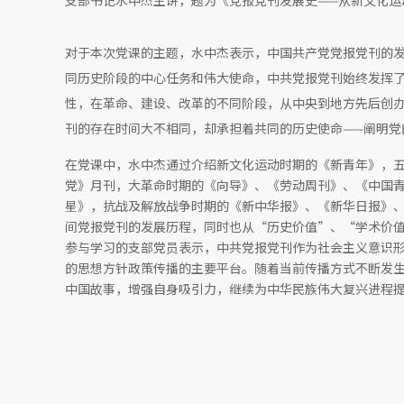
支部书记水中杰主讲，题为《党报党刊发展史——从新文化运
对于本次党课的主题，水中杰表示，中国共产党党报党刊的
同历史阶段的中心任务和伟大使命，中共党报党刊始终发挥
性，在革命、建设、改革的不同阶段，从中央到地方先后创
刊的存在时间大不相同，却承担着共同的历史使命——阐明党
在党课中，水中杰通过介绍新文化运动时期的《新青年》，
党》月刊，大革命时期的《向导》、《劳动周刊》、《中国
星》，抗战及解放战争时期的《新中华报》、《新华日报》、《
间党报党刊的发展历程，同时也从“历史价值”、“学术价
参与学习的支部党员表示，中共党报党刊作为社会主义意识
的思想方针政策传播的主要平台。随着当前传播方式不断发
中国故事，增强自身吸引力，继续为中华民族伟大复兴进程