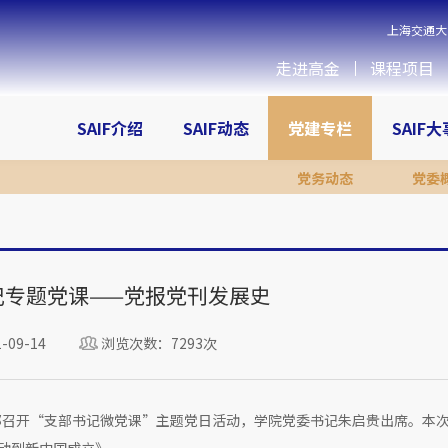
上海交通大
走进高金
课程项目
SAIF介绍
SAIF动态
党建专栏
SAIF
党务动态
党委
记专题党课——党报党刊发展史
09-14
浏览次数：7293次
支部召开“支部书记微党课”主题党日活动，学院党委书记朱启贵出席。本