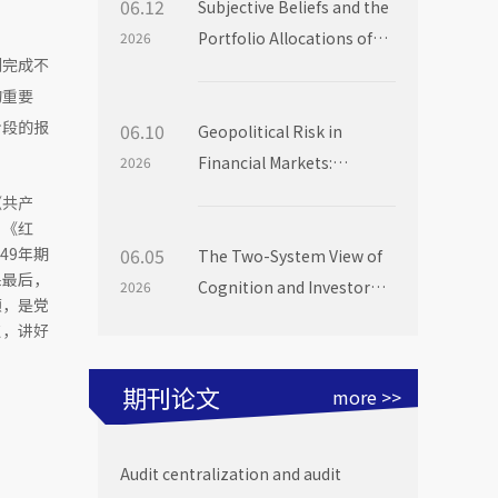
06.12
Subjective Beliefs and the
Portfolio Allocations of
2026
利完成不
Institutional Investors
的重要
阶段的报
06.10
Geopolitical Risk in
Financial Markets:
2026
Evidence from Mutual
《共产
Fund Flows
、《红
49年期
06.05
The Two-System View of
课最后，
Cognition and Investor
2026
领，是党
Choice: Evidence from
点，讲好
Mutual Fund Launch
Livestreams
期刊论文
more >>
Audit centralization and audit