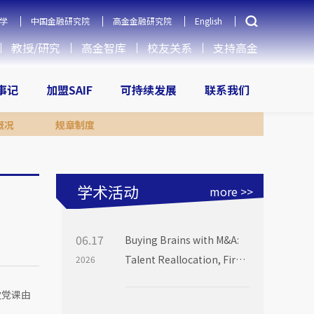
学
中国金融研究院
高金金融研究院
English
教授/研究
高金智库
校友关系
支持高金
大事记
加盟SAIF
可持续发展
联系我们
概况
规章制度
学术活动
more >>
06.17
Buying Brains with M&A:
Talent Reallocation, Firm
2026
Boundaries and Market
次党课由
Power