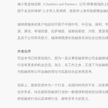
储小青是钱伯斯（Chambers and Partners）公司/商
国千名涉外律师”人才库入库律师，曾获评上海市陆家嘴金融
储律师服务的客户包括但不限于中国中车、中石油、保利、
源、康佳、奇瑞控股、拉萨城投、成都创新投、川投、逐源
及其子公司和关联方。储律师既擅长投融资非诉讼全过程法
作者自序
写这本书已经筹划很久。因为一直从事投融资和公司金融领
行业有更多的机会交流。加之，在工作之余，又读了与金融
与投融资和公司金融的理论与实践结合起来再思考。
实际上，股权投资作为一个行业，在国内时间并不长，但发
也非常多。结合股权投融资行业的一般规律和现有的法律法
权投融资行业以及律师行业，都有非常大的意义。