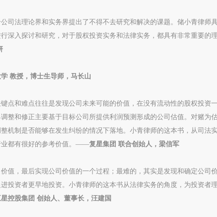
给公司法理论界和实务界提出了不得不去研究和解决的课题。储小青律师
进行深入探讨和研究，对于股权投资实务和法律实务，都具有非常重要的
妍
学 教授，博士生导师，马长山
关键点和难点往往是发现公司未来可能的价值，在没有流动性的股权投资
具调整和修正主要基于目标公司所提供利润预测形成的公司估值。对赌为
调整机制是否能够在发生纠纷的情况下落地。小青律师的这本书，从司法
行业都有很好的参考价值。——
复星集团 联合创始人，梁信军
司价值，最后实现公司价值的一个过程；最难的，其实是发现和确定公司
促进投资者更早地投资。小青律师的这本书从法律实务的角度，为投资者
五星控股集团 创始人、董事长，汪建国