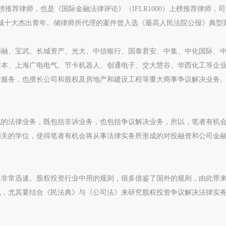
事领域的上榜推荐律师，也是《国际金融法律评论》（IFLR1000）上榜推荐律师，
城十大杰出青年。储律师所代理的案件曾入选《最高人民法院公报》典型
华融、宝武、长城资产、光大、中信银行、国泰君安、中集、中化国际、
资本、上海广电电气、节卡机器人、创通电子、交大慧谷、华西化工等企
律服务，也擅长公司和股权及房地产和建设工程等重大商事争议解决业务
域的法律业务，既包括非诉业务，也包括争议解决业务，所以，笔者有机
相关的学位，使得笔者有机会将从事法律实务所形成的对投融资和公司金
展非常迅速。股权投资行业中用的规则，很多借鉴了国外的规则，由此带
规，尤其要结合《民法典》与《公司法》来研究股权投资争议解决法律实