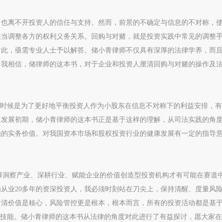
，也离不开投资人的信任与支持。然而，前景的不确定与信息的不对称，
适当调整各方的权利义务关系。回购与对赌，就是投资实践中常见的调整
对此，亟需专业人士予以解答。储小青律师不仅具有深厚的法律学养，而
。我相信，储律师的这本书，对于企业和投资人厘清回购与对赌的操作及
多时候是为了更好地平衡投资人作为小股东在信息不对称下的利益安排，
速发展初期，储小青律师的这本书正是基于这样的理解，从司法实践的角
强的实务价值。对我国资本市场和股权投资行业的健康发展有一定的指导
够洞察产业、深耕行业、赋能企业的价值创造型投资机构才有可能在赛道
从业20多年的资深投资人，我必须时刻站在刀尖上，保持清醒、度量风
看清价值是核心，风险管控更是根本，根本而言，所有的投资活动都是基
备技能。储小青律师的这本书从法律的角度对此进行了有益探讨，愿大家