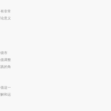
具有非常
理论意义
一级市
估值调整
实践的角
价值这一
理解和运