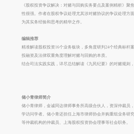
《股权投资争议解决：对赌与回购实务要点及案例精析》聚
性很强。作者在股权争议处理尤其涉对赌协议的争议处理方
为其实务经验和思考的精华之作。
编辑推荐
精准解读股权投资16个业务板块，多角度研判24个经典标杆
投融资及法律双重角度理解对赌与回购的本质。
结合司法实践实践，详尽总结解读《九民纪要》的对赌规则
储小青律师简介
储小青律师，金诚同达律师事务所高级合伙人，资深仲裁员
学访问学者。储小青还担任上海市律师协会并购重组业务研
等仲裁机构的仲裁员、上海股权投资协会理事等社会职务。