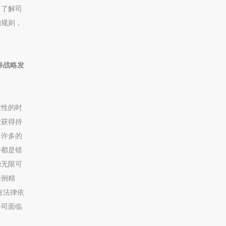
，了解司
的规则，
券战略发
定性的时
业获得持
出许多的
许都是错
的无限可
案例精
有法律依
公司面临