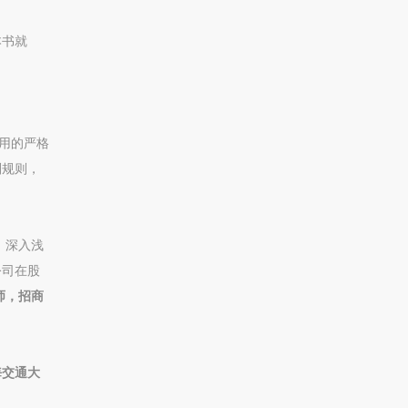
本书就
用的严格
判规则，
，深入浅
公司在股
师，招商
海交通大