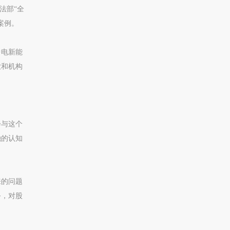
司法部“全
案例。
中电新能
业和机构
。
会与这个
融的认知
来的问题
务，对股