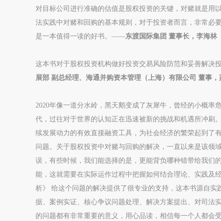
对目标公司进行准确的估值是股权投资的关键，对赌就是用
法实践中对赌和回购的基本规则，对于投资者而言，非常必
是一本值得一读的好书。——
东渡国际集团 董事长，李海林
这本书对于股权投资机构做好投资交易风险防范和妥善解决
展部 副总经理、海通并购资本管理（上海）有限公司 董事，
2020年像一道分水岭，黑天鹅变成了灰犀牛，曾经的小概
代，过往对于世界的认知正在迅速被新的挑战和机遇所冲刷
续发展动力的有效直接融资工具，为社会经济的繁荣起到了
问题。关于股权投资中对赌与回购的解决，一直以来是该领
误，有些时候，我们能选择的是，更能背负哪种错带给我们
能，这就需要在实际运作过程中把握如何结合理论、实践及
析》 给这个问题的解决提供了很专业的支持，这本书源自实
据、案例实证、核心争议问题处理、解决方案提出、对司法
的问题都有非常重要的意义，用心品读，相信每一个人都会