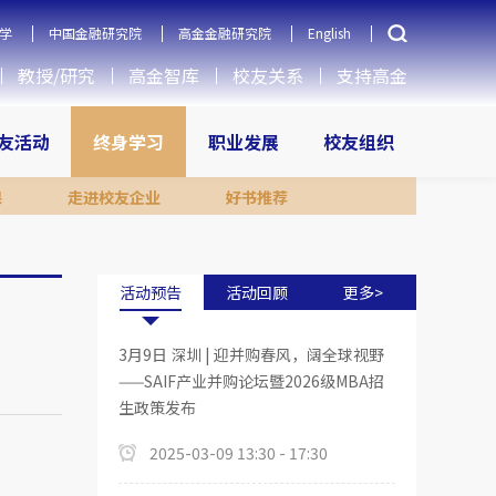
学
中国金融研究院
高金金融研究院
English
教授/研究
高金智库
校友关系
支持高金
友活动
终身学习
职业发展
校友组织
课
走进校友企业
好书推荐
活动预告
活动回顾
更多>
3月9日 深圳 | 迎并购春风，阔全球视野
——SAIF产业并购论坛暨2026级MBA招
生政策发布
2025-03-09 13:30 - 17:30