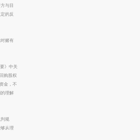
资方与目
认定的反
的对赌有
纪要》中关
回购股权
资金，不
则的理解
裁判规
能够从理