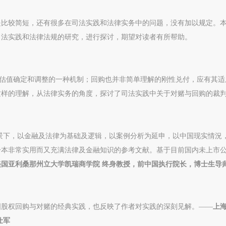
是比较简短，还有很多在司法实践和法律实务中的问题，没有加以规定。
司法实践和法律法规的研究，进行探讨，期望对读者有所帮助。
公司估值确定和调整的一种机制；回购也并非简单理解的刚性兑付，应有其适
这样的理解，从法律实务的角度，探讨了司法实践中关于对赌与回购的裁
景下，以金融及法律为基础及逻辑，以案例分析为延申，以中国现实情況
一本非常实用而又充满法律及金融知识的参考文献。基于目前国内未上市
美国亚利桑那州立大学凯瑞商学院 终身教授，前中国执行院长，博士生导
国股权回购与对赌的经典实践，也反映了作者对实践的深刻见解。——
上
程仕军