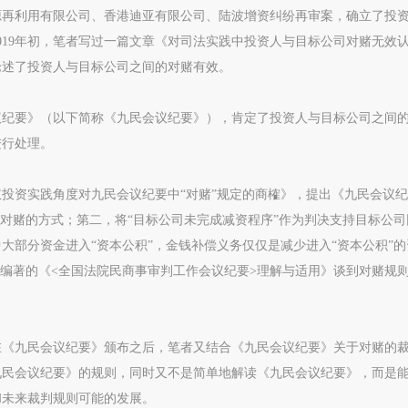
资源再利用有限公司、香港迪亚有限公司、陆波增资纠纷再审案，确立了投
019年初，笔者写过一篇文章《对司法实践中投资人与目标公司对赌无效
论述了投资人与目标公司之间的对赌有效。
会议纪要》（以下简称《九民会议纪要》），肯定了投资人与目标公司之间
进行处理。
投资实践角度对九民会议纪要中“对赌”规定的商榷》，提出《九民会议
现对赌的方式；第二，将“目标公司未完成减资程序”作为判决支持目标公司
大部分资金进入“资本公积”，金钱补偿义务仅仅是减少进入“资本公积”的
庭编著的《<全国法院民商事审判工作会议纪要>理解与适用》谈到对赌规
在《九民会议纪要》颁布之后，笔者又结合《九民会议纪要》关于对赌的
九民会议纪要》的规则，同时又不是简单地解读《九民会议纪要》，而是
和未来裁判规则可能的发展。