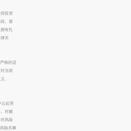
使得投资
手段。毋
且拥有扎
法律关
有严格的适
度对当前
意义。
中云起突
险。对赌
于对风险
在风险共舞