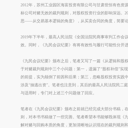
2012年，苏州工业园区海富投资有限公司与甘肃世恒有色
标公司对赌无效的裁判规则，对股权投资行业的影响深远。2
思——从交易基本逻辑的角度》，从买卖合同的角度，简要
2019年下半年，最高人民法院《全国法院民商事审判工作
效。同时，《九民会议纪要》有将有效性与履行可能性分开
《九民会议纪要》颁布之后，笔者又写了一篇《从逻辑和股权
于对赌裁判规则中三个小问题：第一，遗漏了“股权补偿”实
的前提，实为颠倒了前因和后果；第三，忽略股权投资实践中
涉及“抽逃出资”。笔者也注意到，其后的最高人民法院民二
与适用时，专门对上述三个问题做了回应。
笔者在《九民会议纪要》颁布之前就已经完成大部分书稿，
则，对本书书稿做了一些完善。笔者希望本书能够既体现《
解对赌与回购本质的角度，更加清晰地认识现在的裁判规则