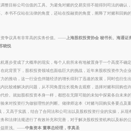
以调整目标公司估值的工具。为避免对赌的交易安排不能得到司法的确认
要。本书不仅站在法律的角度，还站在投融资的角度，阐释了对赌和回购
投资争议具有非常高的实务价值。——
上海股权投资协会 秘书长、海通证
苏晓悦
率危机逐步变成了大概率的现实，每个人前所未有地被置身于一个高度不确
。在此背景下，股权投资领域也面临巨大的挑战，近年来股权投资作为企
有力的推动，这一行业也伴随经济的增长得到了迅速的发展，同时也衍生
域内比较难解决的问题，从不同角度拉长视角去观察，选择对赌和回购也
的代价。就如股权投资本身一样，都想在无限可能的未知中探索各自未来
经验来对投资行为做较理性的判断。储律师这本《对赌与回购实务要点及
践，又高于实践，结合了合同法和公司法以及股权投资行业的实操，从现
实务和法律法规进行了有效补充和完善，对于解决股权投资机构以及标的
受益匪浅。——
中集资本 董事总经理，李真圣