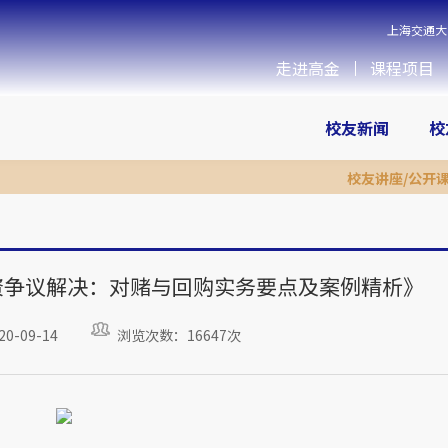
上海交通大
走进高金
课程项目
校友新闻
校
校友讲座/公开
资争议解决：对赌与回购实务要点及案例精析》
-09-14
浏览次数：16647次