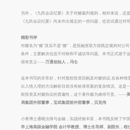
另外，《九民会议纪要》关于对赌裁判规则，相对来说，还
《九民会议纪要》尚未作出规定的一些问题，也尝试通过对
精彩书评
对赌名为“赌”其实不是“赌”，是投融资双方按既定规则对
条件，主要解决信息不对称和不诚信等问题。本书正式基于
很有意义——
万通创始人，冯仑
这本书写的非常好，针对股权投资回购及对赌协议,在各种情
出入情入理的方法解析目前没有标准答案的复杂情况。这是
权投资及对赌协议的普遍性，这个著作极为难得可贵。——
局集团外部董事，宝武集团前外部董事，贝克伟
小青博士通晓法律与金融，实战经验丰富，本书既反映了中
学上海高级金融学院 会计学教授、博士生导师、副院长，