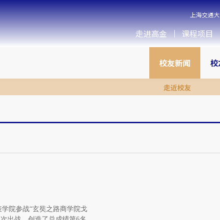
上海交通大
走进高金
课程项目
校友新闻
校
走近校友
队代表学院参战“玄奘之路商学院戈
第4次出战，创造了总成绩第6名