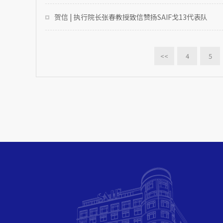
贺信 | 执行院长张春教授致信赞扬SAIF戈13代表队
<<
4
5