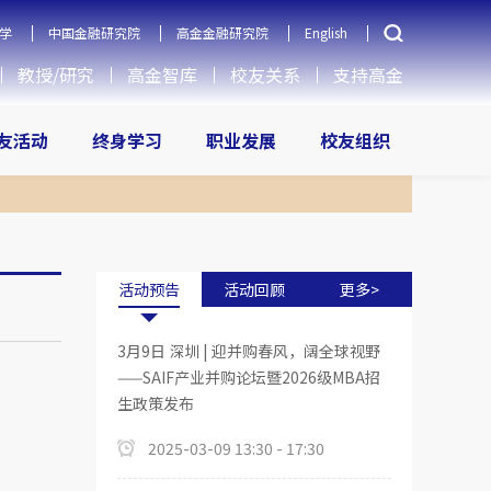
学
中国金融研究院
高金金融研究院
English
教授/研究
高金智库
校友关系
支持高金
友活动
终身学习
职业发展
校友组织
活动预告
活动回顾
更多>
3月9日 深圳 | 迎并购春风，阔全球视野
——SAIF产业并购论坛暨2026级MBA招
生政策发布
2025-03-09 13:30 - 17:30