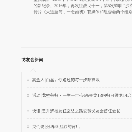
的新纪录。2016年，再次征战戈十一，第5次蝉联 “沙
传片《大道至简，一念如初》获媒体和组委会两个组
戈友会新闻
高金人|白晶，你跑过的每一步都算数
活动|戈壁荣归·一生一世-记高金戈13回归日暨戈14
快讯|吴升辉校友任玄奘之路安徽戈友会首任会长
戈们说|张增继:孤独的背后