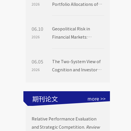
Portfolio Allocations of
2026
Institutional Investors
06.10
Geopolitical Risk in
Financial Markets:
2026
Evidence from Mutual
Fund Flows
06.05
The Two-System View of
Cognition and Investor
2026
Choice: Evidence from
Mutual Fund Launch
Livestreams
期刊论文
more >>
Relative Performance Evaluation
and Strategic Competition.
Review