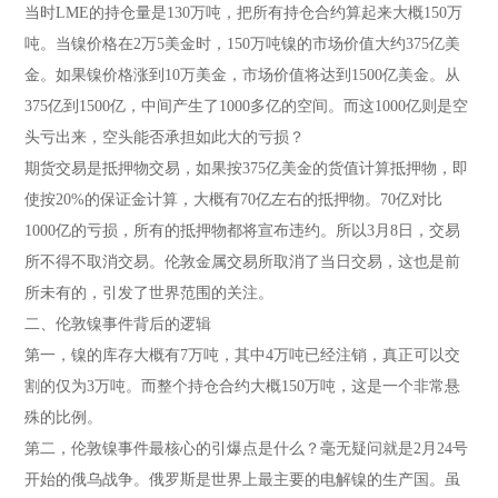
当时LME的持仓量是130万吨，把所有持仓合约算起来大概150万
吨。当镍价格在2万5美金时，150万吨镍的市场价值大约375亿美
金。如果镍价格涨到10万美金，市场价值将达到1500亿美金。从
375亿到1500亿，中间产生了1000多亿的空间。而这1000亿则是空
头亏出来，空头能否承担如此大的亏损？
期货交易是抵押物交易，如果按375亿美金的货值计算抵押物，即
使按20%的保证金计算，大概有70亿左右的抵押物。70亿对比
1000亿的亏损，所有的抵押物都将宣布违约。所以3月8日，交易
所不得不取消交易。伦敦金属交易所取消了当日交易，这也是前
所未有的，引发了世界范围的关注。
二、伦敦镍事件背后的逻辑
第一，镍的库存大概有7万吨，其中4万吨已经注销，真正可以交
割的仅为3万吨。而整个持仓合约大概150万吨，这是一个非常悬
殊的比例。
第二，伦敦镍事件最核心的引爆点是什么？毫无疑问就是2月24号
开始的俄乌战争。俄罗斯是世界上最主要的电解镍的生产国。虽