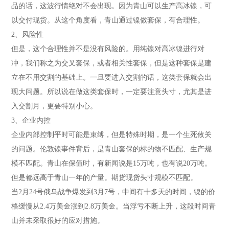
品的话，这波行情绝对不会出现。因为青山可以生产高冰镍，可
以交付现货。从这个角度看，青山通过镍做套保，有合理性。
2、风险性
但是，这个合理性并不是没有风险的。用纯镍对高冰镍进行对
冲，我们称之为交叉套保，或者相关性套保，但是这种套保是建
立在不用交割的基础上。一旦要进入交割的话，这类套保就会出
现大问题。所以说在做这类套保时，一定要注意头寸，尤其是进
入交割月，更要特别小心。
3、企业内控
企业内部控制平时可能是束缚，但是特殊时期，是一个生死攸关
的问题。伦敦镍事件背后，是青山套保的标的物不匹配、生产规
模不匹配。青山在保值时，有新闻说是15万吨，也有说20万吨。
但是都远高于青山一年的产量。期货现货头寸规模不匹配。
当2月24号俄乌战争爆发到3月7号，中间有十多天的时间，镍的价
格缓慢从2.4万美金涨到2.8万美金。当浮亏不断上升，这段时间青
山并未采取很好的应对措施。