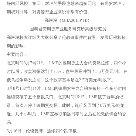
好内部风控；第四，对冲的手段也越来越多元化，有期货对冲，
期权对冲等，对资源型企业来说非常有价值。
高琳琳（MBA2013PTB）
国泰君安期货产业服务研究所高级研究员
高琳琳校友详细为大家分享了伦敦镍事件的背景、发展历程和短
期的影响。
主要内容：
北京时间3月7号21时，LME的镍期货主力合约突然拉涨，四个小
时以后，收盘涨幅达到了73%，盘中最高冲到了5.5万美元/吨。在
俄乌战争爆发之前，这个数字基本是在2.5万美元/吨以下。
3月8号13时到14时，LME的镍期货主力合约在短短一个多小时内
连续突破了五个整数关口。北京时间16:15，LME破了百年的记
录，首次叫停了镍期货交易，此时，镍价又回到了8万美元/吨附
近。几个小时后，LME宣布取消当日零时之后在伦敦的镍合约交
易。
3月16日，伦镍复牌，连续四个跌停板。