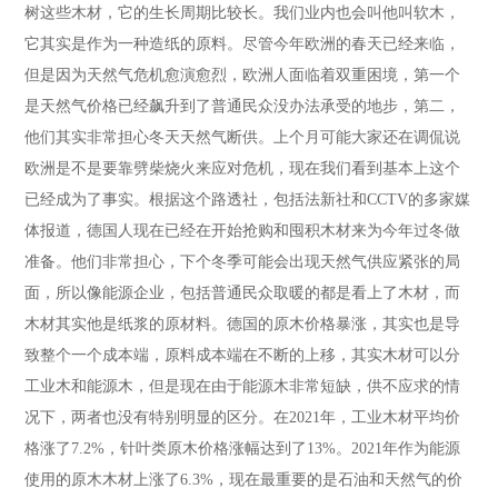
树这些木材，它的生长周期比较长。我们业内也会叫他叫软木，
它其实是作为一种造纸的原料。尽管今年欧洲的春天已经来临，
但是因为天然气危机愈演愈烈，欧洲人面临着双重困境，第一个
是天然气价格已经飙升到了普通民众没办法承受的地步，第二，
他们其实非常担心冬天天然气断供。上个月可能大家还在调侃说
欧洲是不是要靠劈柴烧火来应对危机，现在我们看到基本上这个
已经成为了事实。根据这个路透社，包括法新社和CCTV的多家媒
体报道，德国人现在已经在开始抢购和囤积木材来为今年过冬做
准备。他们非常担心，下个冬季可能会出现天然气供应紧张的局
面，所以像能源企业，包括普通民众取暖的都是看上了木材，而
木材其实他是纸浆的原材料。德国的原木价格暴涨，其实也是导
致整个一个成本端，原料成本端在不断的上移，其实木材可以分
工业木和能源木，但是现在由于能源木非常短缺，供不应求的情
况下，两者也没有特别明显的区分。在2021年，工业木材平均价
格涨了7.2%，针叶类原木价格涨幅达到了13%。2021年作为能源
使用的原木木材上涨了6.3%，现在最重要的是石油和天然气的价