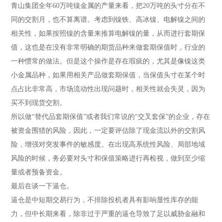
青山集团全年60万吨镍金属的产量来看，把20万吨的头寸分在不
同的交割月，也不算离谱。考虑到镍铁、高冰镍、电解镍之间的
相关性，如果按照镍的含量来推算电解镍的量，从而进行套期保
值，这也是在没有非常明确的期货品种来做套期保值时，行业的
一种惯常的做法。但是这个操作是存在瑕疵的，尤其是像镍这类
小金属品种，如果用相关产品做套期保值，当保值头寸在某个时
点占比非常高，市场流动性出现问题时，相关性就会失灵，因为
买不到现货交割。
所以做“替代品套期保值”或者我们常说的“交叉套保”的企业，存在
被资金围猎的风险，因此，一定要评估除了现金流以外的交割风
险，增强对突发事件的敏感度。在出现高系统性风险、局部地域
风险的时候，务必要对头寸和保值策略进行再检视，做到至少缩
量或者预备资金。
最后在谈一下逼仓。
逼仓是中短期交易行为，不排除投机者具有影响显性库存的能
力，但中长期来看，除非过于严重的逼仓导致了足以威胁金融和