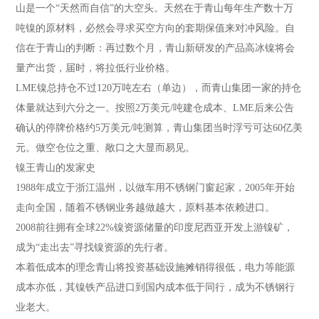
山是一个“天然而自信”的大空头。天然在于青山每年生产数十万
吨镍的原材料，必然会寻求买空方向的套期保值来对冲风险。自
信在于青山的判断：再过数个月，青山新研发的产品高冰镍将会
量产出货，届时，将拉低行业价格。
LME镍总持仓不过120万吨左右（单边），而青山集团一家的持仓
体量就达到六分之一。按照2万美元/吨建仓成本、LME后来公告
确认的停牌价格约5万美元/吨测算，青山集团当时浮亏可达60亿美
元。做空仓位之重、敞口之大显而易见。
镍王青山的发家史
1988年成立于浙江温州，以做车用不锈钢门窗起家，2005年开始
走向全国，随着不锈钢业务越做越大，原料基本依赖进口。
2008前往拥有全球22%镍资源储量的印度尼西亚开发上游镍矿，
成为“走出去”寻找镍资源的先行者。
本着低成本的理念青山将投资基础设施摊销得很低，电力等能源
成本亦低，其镍铁产品进口到国内成本低于同行，成为不锈钢行
业老大。