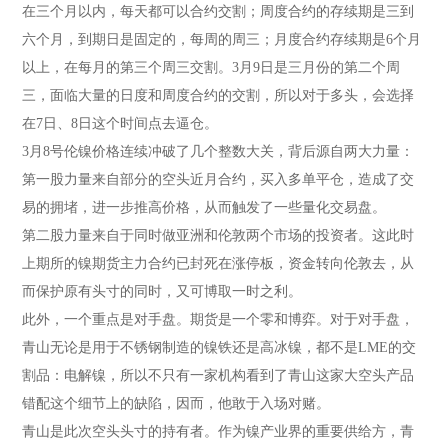
在三个月以内，每天都可以合约交割；周度合约的存续期是三到
六个月，到期日是固定的，每周的周三；月度合约存续期是6个月
以上，在每月的第三个周三交割。3月9日是三月份的第二个周
三，面临大量的日度和周度合约的交割，所以对于多头，会选择
在7日、8日这个时间点去逼仓。
3月8号伦镍价格连续冲破了几个整数大关，背后源自两大力量：
第一股力量来自部分的空头近月合约，买入多单平仓，造成了交
易的拥堵，进一步推高价格，从而触发了一些量化交易盘。
第二股力量来自于同时做亚洲和伦敦两个市场的投资者。这此时
上期所的镍期货主力合约已封死在涨停板，资金转向伦敦去，从
而保护原有头寸的同时，又可博取一时之利。
此外，一个重点是对手盘。期货是一个零和博弈。对于对手盘，
青山无论是用于不锈钢制造的镍铁还是高冰镍，都不是LME的交
割品：电解镍，所以不只有一家机构看到了青山这家大空头产品
错配这个细节上的缺陷，因而，他敢于入场对赌。
青山是此次空头头寸的持有者。作为镍产业界的重要供给方，青