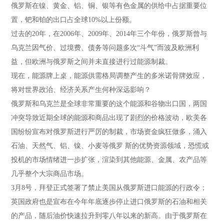
俄罗斯在镍、黄金、铝、铜、银等有色金属的供给中占据重要位
置，钯和铂的出口占全球10%以上份额。
过去的20年，在2006年、2009年、2014年三个年份，俄罗斯曾与
乌克兰因气价、过境费、债务等问题多次“斗气”而波及欧洲利
益，但欧洲与俄罗斯之间并未直接进行过能源制裁。
现在，能源牌上桌，能源供需格局调整产生的多米诺骨牌效应，
将对世界政治、经济关系产生何种深远影响？
俄罗斯和乌克兰是全球非常重要的这个能源和谷物出口国，两国
冲突导致近期全球的能源和商品出现了剧烈的价格波动，欧美各
国纷纷宣布对俄罗斯进行严厉的制裁，市场资金疯狂做多，涌入
石油、天然气、铝、镍、小麦等俄罗 斯的优势资源领域，恐慌或
投机的市场情绪进一步扩张，渲染到其他能源、金属、农产品等
几乎整个大宗商品市场。
3月8号，拜登正式签署了禁止美国从俄罗斯进口能源的行政令；
英国政府也是宣布在今年年底逐步停止进口俄罗斯的石油和相关
的产品，随后油价快速拉升到零八年以来的新高。由于俄罗斯在