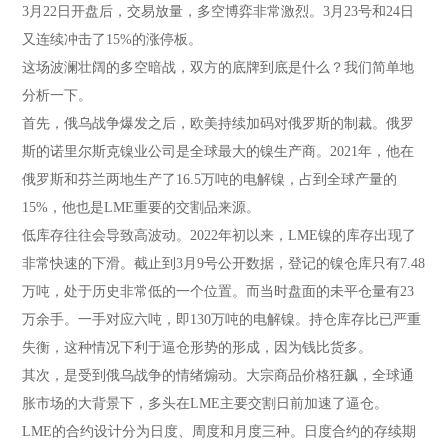
3月22日开盘后，交易放量，多空博弈非常激烈。3月23号和24日
又连续冲击了15%的涨停板。
这场波澜壮阔的多空暗战，双方的底牌到底是什么？我们简单地
分析一下。
首先，俄乌战争爆发之后，欧美持续加码对俄罗斯的制裁。俄罗
斯的诺里尔斯克镍业公司是全球最大的镍生产商。2021年，他在
俄罗斯和芬兰两地生产了16.5万吨的电解镍，占到全球产量的
15%，他也是LME重要的交割品来源。
低库存往往会导致高波动。2022年初以来，LME镍的库存出现了
非常快速的下滑。截止到3月9号公开数据，登记的镍仓库只有7.48
万吨，处于历史非常低的一个位置。而当时盘面的未平仓量有23
万余手。一手对应六吨，即130万吨的电解镍。持仓库存比已严重
失衡，这种情况下利于逼仓形势的形成，因为钱比货多。
其次，是受到俄乌战争的情绪煽动。大宗商品价格狂飙，全球通
胀市场的大背景下，多头在LME主要交割日前加速了逼仓。
LME的合约设计分为日度、周度和月度三种。日度合约的存续期