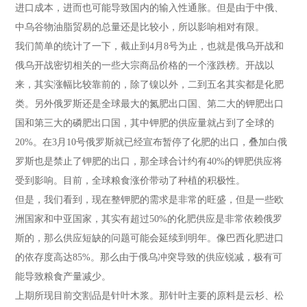
进口成本，进而也可能导致国内的输入性通胀。但是由于中俄、
中乌谷物油脂贸易的总量还是比较小，所以影响相对有限。
我们简单的统计了一下，截止到4月8号为止，也就是俄乌开战和
俄乌开战密切相关的一些大宗商品价格的一个涨跌榜。开战以
来，其实涨幅比较靠前的，除了镍以外，二到五名其实都是化肥
类。另外俄罗斯还是全球最大的氮肥出口国、第二大的钾肥出口
国和第三大的磷肥出口国，其中钾肥的供应量就占到了全球的
20%。在3月10号俄罗斯就已经宣布暂停了化肥的出口，叠加白俄
罗斯也是禁止了钾肥的出口，那全球合计约有40%的钾肥供应将
受到影响。目前，全球粮食涨价带动了种植的积极性。
但是，我们看到，现在整钾肥的需求是非常的旺盛，但是一些欧
洲国家和中亚国家，其实有超过50%的化肥供应是非常依赖俄罗
斯的，那么供应短缺的问题可能会延续到明年。像巴西化肥进口
的依存度高达85%。那么由于俄乌冲突导致的供应锐减，极有可
能导致粮食产量减少。
上期所现目前交割品是针叶木浆。那针叶主要的原料是云杉、松