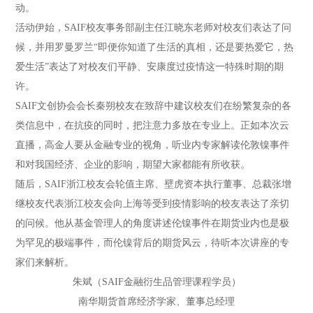
动。
活动伊始，SAIF校友事务部副主任江晓东老师对校友们表达了问
候，并用罗曼罗兰“即便你知道了生活的真相，还是要热爱它，热
爱生活”表达了对校友们平静、安康度过疫情这一特殊时期的期
许。
SAIF文创协会会长秦朔校友在致辞中建议校友们在纷繁复杂的各
类信息中，在抗疫的同时，把注意力多放在专业上。正如本次云
直播，高金人要从金融专业的视角，听业内专家解读伦敦镍事件
和对我国经济、企业的影响，期望大家都能有所收获。
随后，SAIF浙江校友会轮值主席、壁虎资本执行董事、总裁张增
继校友代表浙江校友会向上海等受到疫情影响的校友表达了亲切
的问候。他从基金管理人的角度讲述伦镍事件在期货业内也是极
为罕见的极端事件，而伦镍背后的期货风云，待听本次讲座的专
家们来解析。
朱斌（SAIF金融衍生品管理课程学员）
南华期货首席经济学家、董事总经理