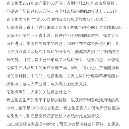
青山集团2021年镍产量约60万吨，占到全球23%的镍市场份额，
不锈钢产能超过1000万吨，占全球市场份额的20%以上，2021年
青山集团名列“世界500强”的第279名实现营收424.5亿美元。
从整体看，青山已逐步形成了以青山控股为核心的五大集团和500
余家子公司的一个青山系。镍铁作为不锈钢的原材料，需要大量
海外进口。本着控制成本的理念，2009年在全球金融危机时，青
山控股取得了印尼红土镍矿的开采权，低成本占据了行业内的绝
对优势。目前，青山已经形成了从镍矿开采、镍铁冶炼、不锈钢
冶炼生产以及加工的全产业链布局。同时，青山也生产新能源领
域的原材料、中间品，包括电池，主要是应用于电动车和储能系
统领域，这两大产业链，成为青山的重要支撑。
伦敦镍事件，大家的关注点是什么？
青山集团生产的用于不锈钢的镍铁，以及用于制备电池用镍的高
冰镍，都不是LME标准交割品。青山集团买入20万吨产品错配的
空头头寸，到底是套保还是投机？市场对此充满异议。
LME标准镍交割品是电解镍，而高冰镍是电解镍的原料。如果以