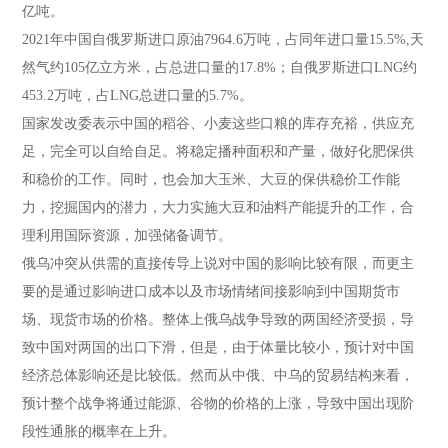
亿吨。
2021年中国自俄罗斯进口原油7964.6万吨，占同年进口量15.5%,天
然气约105亿立方米，占总进口量的17.8%；自俄罗斯进口LNG约
453.2万吨，占LNG总进口量的5.7%。
国家发改委表示中国的稻谷、小麦这些口粮的库存充裕，供应充
足，完全可以自给自足。将稳定播种面积和产量，做好化肥保供
和稳价的工作。同时，也会加大玉米、大豆的保供稳价工作能
力，挖掘国内的潜力，大力实施大豆和油料产能提升的工作，合
理利用国际资源，加强储备调节。
俄乌冲突从供需的直接传导上说对中国的影响比较有限，而更主
要的是通过影响进口成本以及市场情绪间接影响到中国期货市
场、现货市场的价格。整体上俄乌战争导致的两国经济受损，导
致中国对两国的出口下滑，但是，由于体量比较小，预计对中国
经济总体影响还是比较低。然而从中俄、中乌的贸易结构来看，
预计整个战争将通过能源、谷物的价格的上涨，导致中国出现阶
段性通胀的概率在上升。