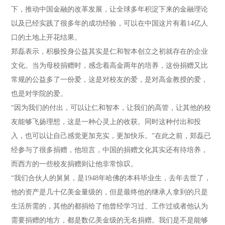
下，推动中国金融的改革发展，让全球多年积淀下来的金融理论
以及已经实践了很多年的成功经验，可以在中国这片有着14亿人
口的土地上开花结果。
郑磊表示，积极投身公益其实是仁和智本创立之初就存在的企业
文化。当为母校捐赠时，感念着高金两年的培养，这份捐赠又比
常规的公益多了一份爱，这是对校友的爱，是对高金教授的爱，
也是对学院的爱。
“因为我们的付出，可以让仁和智本，让我们的高管，让其他的校
友能够飞扬理想，这是一种心灵上的收获。同时这种付出和投
入，也可以让自己感觉更加充实，更加快乐。”在此之前，郑磊已
经参与了很多捐赠，他坦言，中国的捐赠文化其实还有待培养，
而西方的一些校友捐赠则让他非常惊叹。
“我们合伙人的舅舅，是1948年哈佛的本科毕业生，去年去世了，
他的资产是几十亿美金量级的，但是最终他的继承人拿到的只是
生活所需的，其他的都捐给了他曾经学习过、工作过或者他认为
需要捐赠的地方，都是数亿美金级的无名捐赠。我们是不是能够