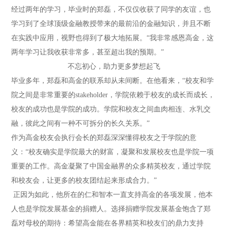
经过两年的学习，毕业时的郑磊，不仅仅收获了同学的友谊，也
学习到了全球顶级金融教授带来的最前沿的金融知识，并且不断
在实践中应用，视野也得到了极大地拓展。“我非常感恩高金，这
两年学习让我收获非常多，甚至超出我的预期。”
不忘初心，助力更多梦想起飞
毕业多年，郑磊和高金的联系却从未间断。在他看来，“校友和学
院之间是非常重要的stakeholder，学院依赖于校友的成长而成长，
校友的成功也是学院的成功。学院和校友之间血肉相连、水乳交
融，彼此之间有一种不可拆分的长久关系。”
作为高金校友会执行会长的郑磊深深懂得校友之于学院的意
义：“校友确实是学院最大的财富，凝聚和发展校友也是学院一项
重要的工作。高金凝聚了中国金融界的众多精英校友，通过学院
和校友会，让更多的校友团结起来形成合力。”
正因为如此，他所在的仁和智本一直支持高金的各项发展，他本
人也是学院发展基金的捐赠人。选择捐赠学院发展基金饱含了郑
磊对母校的期待：希望高金能在各界精英和校友们的鼎力支持