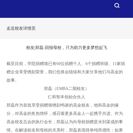
走近校友详情页
校友|郑磊:回报母校，只为助力更多梦想起飞
截至目前，学院捐赠墙已有60位捐赠个人、6个捐赠班级、11家捐
赠企业享受镌刻荣誉，我们也将会陆续和大家分享他们与高金的
故事。
郑磊（EMBA二期校友）
仁和智本创始合伙人
郑磊作为首批享受捐赠墙镌刻鸣谢的高金校友，他和高金的缘
分，对高金的炙热情怀，感召着更多高金人一起携手共进。作为
高金校友总会的执行会长，郑磊认为向母校捐赠是水到渠成的事
情。在解读校友和母校的关系时，郑磊表现得单纯而感性：
如果