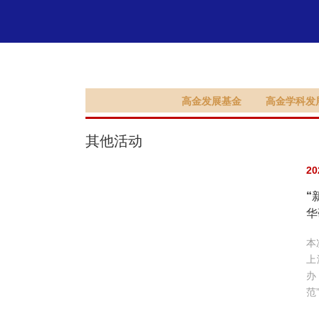
支持高金
高金发展基金
高金学科发
其他活动
20
“
华
本
上
办
范