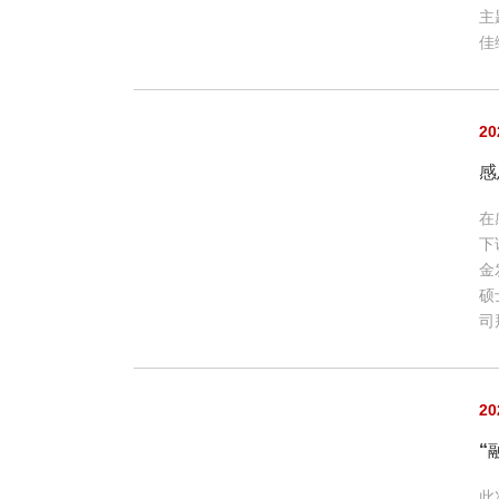
主
佳
20
感
在
下
金
硕
司
20
“
此