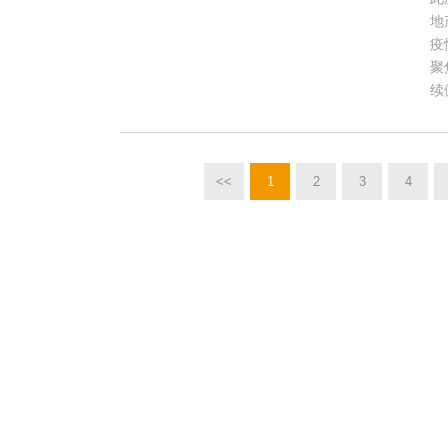
地
疫
聚
续
<<
1
2
3
4