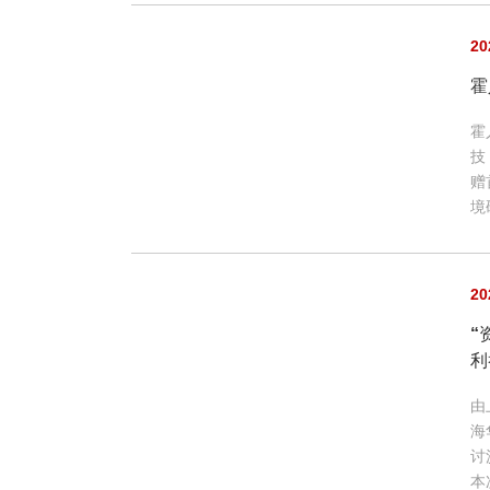
20
霍
霍
技
赠
境
20
“
利
由
海
讨
本