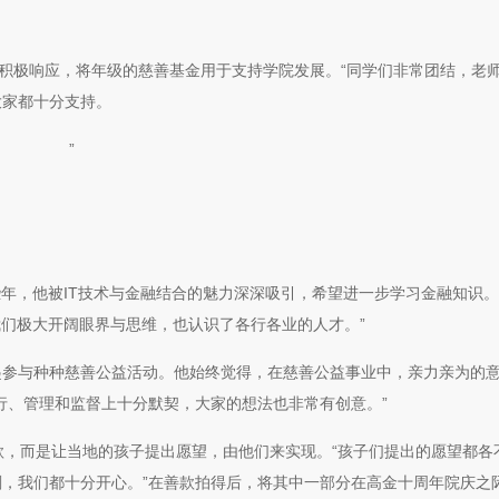
们积极响应，将年级的慈善基金用于支持学院发展。“同学们非常团结，老
大家都十分支持。
”
年，他被IT技术与金融结合的魅力深深吸引，希望进一步学习金融知识。
我们极大开阔眼界与思维，也认识了各行各业的人才。”
起参与种种慈善公益活动。他始终觉得，在慈善公益事业中，亲力亲为的
行、管理和监督上十分默契，大家的想法也非常有创意。”
捐款，而是让当地的孩子提出愿望，由他们来实现。“孩子们提出的愿望都各
，我们都十分开心。”在善款拍得后，将其中一部分在高金十周年院庆之