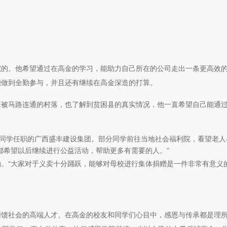
院的。他希望通过在高金的学习，能助力自己所在的公司走出一条更高效
能做到全勤参与，并且还有继续在高金深造的打算。
未被马路连通的村落，也了解到贫困县的真实情况，他一直希望自己能通
智明同学任职的广西盛丰建设集团。部分同学前往当地社会福利院，看望老人
都希望以后继续进行公益活动，帮助更多有需要的人。”
。“大家对于义卖十分踊跃，能够对母校进行集体捐赠是一件非常有意义的
回馈社会的高端人才。在高金的校友和同学们心目中，感恩与传承都是理