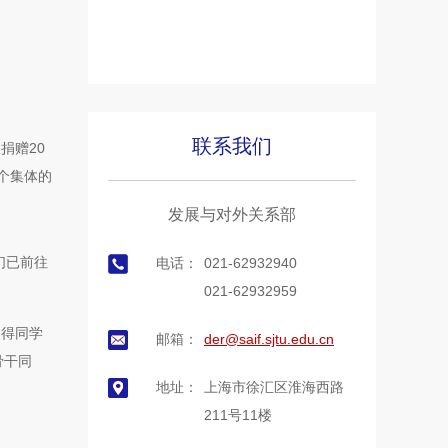
联系我们
捐赠20
这个集体的
发展与对外关系部
们已前往
电话：
021-62932940
021-62932959
使得同学
邮箱：
der@saif.sjtu.edu.cn
骨干同
地址：
上海市徐汇区淮海西路
211号11楼