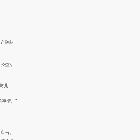
的产融结
过公益活
与儿
事情。”
所应当。