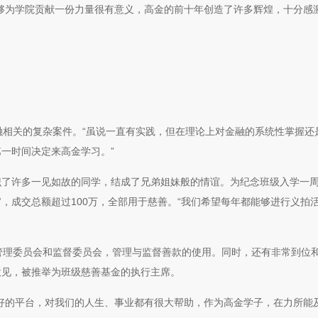
够为学院贡献一份力量很有意义，高金的前十年创造了许多辉煌，十分感
融相关的复杂案件。“虽说一直有实践，但在理论上对金融的系统性掌握还
一时间决定来高金学习。”
识了许多一见如故的同学，结成了兄弟姐妹般的情谊。为纪念班级入学一
，成交总额超过100万，全部用于慈善。“我们希望每年都能够进行义拍
管理委员会和监督委员会，管理与监督善款的使用。同时，还有非常到位
意见，被推举为班级慈善基金的执行主席。
好的平台，对我们的人生、事业都有很大帮助，作为高金学子，在力所能