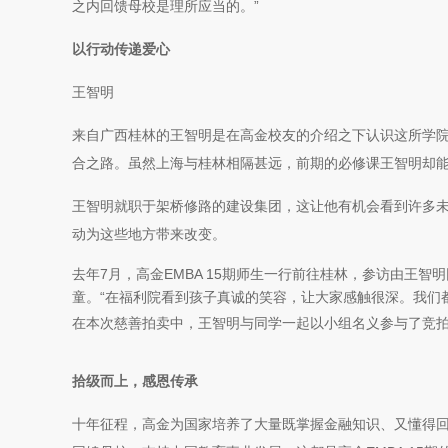
之内回馈母校是理所应当的。”
以行动传递爱心
王智明
来自广西桂林的王智明是在高金校友的介绍之下认识这所学
合之路。虽然上海与桂林相隔甚远，前期的必修课王智明却
王智明就职于架桥修路的建设集团，这让他有机会看到许多
动为这些地方带来改变。
去年7月，高金EMBA 15期师生一行前往桂林，参访由王
童。“在福利院看到孩子真诚的笑容，让大家感触很深。我们
在本次慈善拍卖中，王智明与同学一起以小组名义参与了竞拍
拾级而上，感恩传承
十年征程，高金为国家培养了大量既掌握金融知识、又懂得