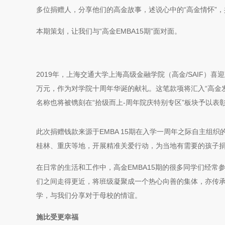
多位捐赠人，分享他们的高金故事，述说心中的“高金情怀”
本期策划，让我们与“高金EMBA15期”面对面。
2019年，上海交通大学上海高级金融学院（高金/SAIF）喜
万元，作为对学院十周年华诞的献礼。这笔款项将汇入“高金发展
名称也将被镌刻在“拾级而上-周年院庆特别专区”板块予以表
此次捐赠钱款来源于EMBA 15期在入学一周年之际自主组
桂林、重庆等地，开展精准关爱行动，为当地有需要的孩子
在日常的生活和工作中，高金EMBA15期的很多同学们经
们之间走得更近，将班级凝聚成一个热心向善的集体，亦传承
学，与我们分享对于母校的情谊。
施比受更幸福