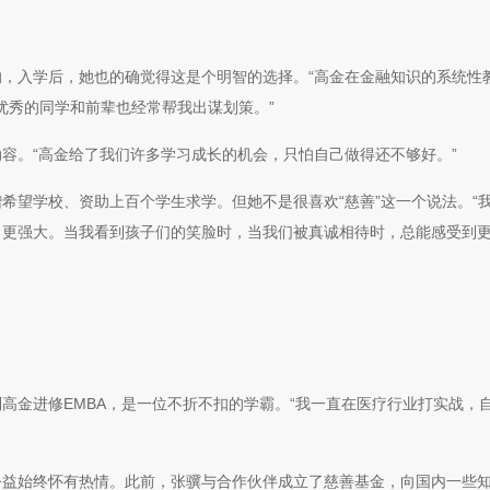
，入学后，她也的确觉得这是个明智的选择。“高金在金融知识的系统性
优秀的同学和前辈也经常帮我出谋划策。”
容。“高金给了我们许多学习成长的机会，只怕自己做得还不够好。”
希望学校、资助上百个学生求学。但她不是很喜欢“慈善”这一个说法。“
出更强大。当我看到孩子们的笑脸时，当我们被真诚相待时，总能感受到
高金进修EMBA，是一位不折不扣的学霸。“我一直在医疗行业打实战，
公益始终怀有热情。此前，张骥与合作伙伴成立了慈善基金，向国内一些