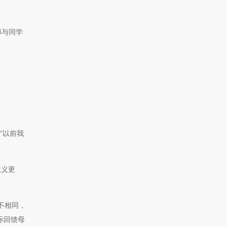
师与同学
“以前我
意义更
不相同，
际回馈母