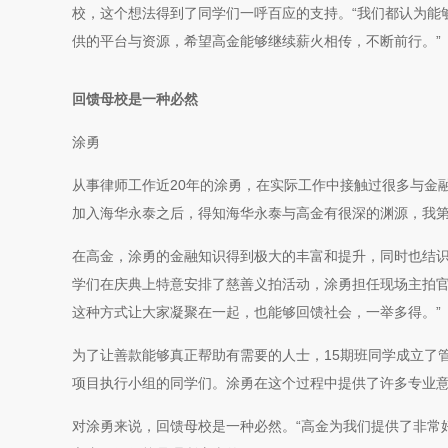
校，这个想法得到了同学们一呼百应的支持。“我们都认为能
供的平台与资源，希望高金能够继续薪火相传，不断前行。”
回馈母校是一种必然
涂勇
从事律师工作近20年的涂勇，在实际工作中接触过很多与金
加入海华永泰之后，得知海华永泰与高金有很深的渊源，我第
在高金，涂勇的金融知识得到极大的丰富和提升，同时也结
学们在庆典上特意安排了慈善义拍活动，涂勇担任现场主拍官
这种方式让大家凝聚在一起，也能够回馈社会，一举多得。”
为了让善款能够真正帮助有需要的人士，15期班同学成立了
项目执行小组的同学们。涂勇在这个过程中提供了许多专业
对涂勇来说，回馈母校是一种必然。“高金为我们提供了非常