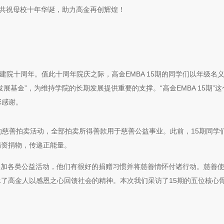
，共祝母校十年华诞，助力高金再创辉煌！
迎建院十周年。值此十周年院庆之际，高金EMBA 15期的同学们以年级名义
基金”，为维持学院的长期发展提供重要的支撑。“高金EMBA 15期”
彰感谢。
织的慈善拍卖活动，全部拍卖所得善款用于慈善公益事业。此前，15期同学
捐资捐物，传递正能量。
常参加各类公益活动，他们有很好的捐赠习惯并将慈善情怀付诸行动。慈善
了高金人以感恩之心回馈社会的精神。本次我们采访了15期的五位核心