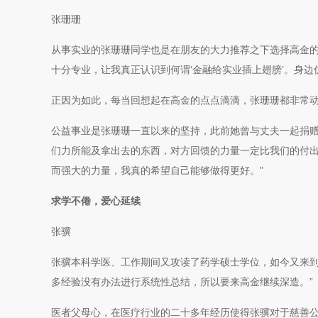
张珊珊
从事实业的张珊珊同学也是在朋友的大力推荐之下选择高金的
十分专业，让我真正认识到何谓‘金融给实业插上翅膀’。身边
正因为如此，每当回想起在高金的点点滴滴，张珊珊都非常动
公益事业是张珊珊一直以来的坚持，此前她曾与丈夫一起捐赠
们力所能及拿出去的东西，对方回馈的力量一定比我们的付
而强大的力量，我真的希望自己能够做得更好。”
求学不倦，爱心延续
张骥
张骥本科学医、工作期间又攻读了药学硕士学位，如今又来到
多经验没有办法进行系统性总结，所以要来高金继续深造。”
医者父母心，在医疗行业的二十多年经历使得张骥对于慈善