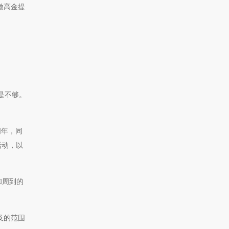
激高金提
是不够。
周年，同
活动，以
和周到的
及的范围