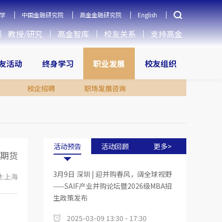
学
中国金融研究院
高金金融研究院
English
教授/研究
高金智库
校友关系
支持高金
友活动
终身学习
职业发展
校友组织
校企招聘
职场发展咨询
活动预告
活动回顾
更多>
期货
3月9日 深圳 | 迎并购春风，阔全球视野
:上海
——SAIF产业并购论坛暨2026级MBA招
生政策发布
2025-03-09 13:30 - 17:30