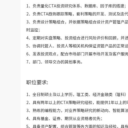
1、负责量化CTA投资研究体系、数据库、因子库的搭建
2、负责CTA趋势跟踪策略，套利策略的开发、测试及迭
3、负责设计策略组合，并依据策略组合设计资产管理产
时监控；
4、定期对实盘策略、投资组合进行风险评价和回顾，并
5、协调托管人、投资人等相关机构保证资管产品的正常
6、发表投资观点，配合市场部门开展市场开发及客户服
7、部门、领导交办的其他事务。
职位要求:
1、全日制硕士及以上学历，理工类、经济金融类（理科
2、具有两年以上的CTA策略研究经验，能提供1年以上的
3、熟练的编程能力，对业界策略研究的新动向、智能算
4、具有基金、证券、期货从业资格者优先；
5、具备资产配置、组合管理等各方面的知识及经验，具