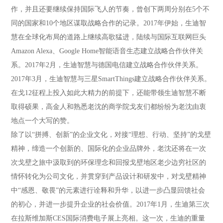
作，并且还要继续保持国际飞人的节奏，曾创下两周分别在5个不
同的国家和10个地区谋取战略合作的记录。2017年伊始，生迪智
慧在全球化布局的道路上继续高歌猛进，陆续与国际互联网巨头
Amazon Alexa、Google Home智能语音生态建立战略合作伙伴关
系。2017年2月，生迪智慧与德国电信建立战略合作伙伴关系。
2017年3月，生迪智慧与三星SmartThings建立战略合作伙伴关系。
在戈12征程上投入如此大精力的前提下，还能带领生迪智慧不断
取得硕果，高金人和熟悉老沈的商学院戈友们都纷纷为老沈由衷
地点一个大写的赞。
除了以“拼搏、创新”的企业文化，对接“理想、行动、坚持”的戈壁
精神，缔造一个创新的、国际化的企业品牌外，老沈还将在一次
次戈壁之旅中汲取到的环保理念和回报戈壁地区老少边穷社区的
情怀转化为公司文化，并贯穿到产品设计和研发中，对戈壁精神
中“感恩、敬畏”的元素进行诠释和升华，以进一步凸显回馈社会
的初心，并进一步提升企业的社会价值。2017年1月，生迪第三次
在拉斯维加斯CES国际消费电子展上亮相。这一次，生迪的重量