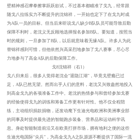
壁精神感召摩拳擦掌跃跃欲试，不过基本都瞄准了戈九，经常跟
随戈八拉练实力不断提升的沈锦祥，一开始也定下了在戈九时成
为A队一员的目标。但当后来听说戈八缺少B队队员可能导致后勤
保障不利时，老沈义无反顾地选择报名参加B队。要知道，按照当
时的规则，一旦参加了B队，以后就意味着无缘A队。许多人为此
替锦祥感到可惜，但他依然兴高采烈地参加了戈八赛事，尽心尽
力地参与了高金A队的后勤保障工作。
戈8沈锦祥（右1）
戈八归来后，很多人觉得老沈会“退隐江湖”，毕竟戈壁瘾已过
足，A队已然无望。然而出乎人们的意料，老沈又兴致盎然地投入
到高金戈九的各项准备工作中。老沈的热情参与和曾经参加戈赛
的经验使得戈九的训练和筹备工作更有针对性。他不仅全程陪
练，主动组织捐款捐物，还发动麾下生迪光电欧洲和美洲事业部
的同事及时提供最先进的智能跑步装备、营养品和运动科学讯
息。身处智能制造前沿又在欧美打拼市场，拥有地利之便的这些
生迪光电国际“尖兵”，为高金戈九A之队源源不断提供了国际一流