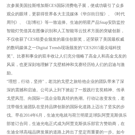
次参展美国拉斯维加斯CES国际消费电子展，便成功吸引了众多
观众的眼球，更获得世界各大主流媒体《华尔街日报》、《时代
周刊》、《彭博社》等一致追捧。生迪的明星产品Snap安防监控
智能灯凭借其在图像识别和人工智能等云技术方面的突破创新，
不仅收获了CES组委会颁发的最佳创新奖，还荣获了美国最权威
的数码媒体之一Digital Trends现场颁发的“CES2015最尖端科技
奖”。比赛和事业的双丰收让人们充分领略了高金人和高金戈友的
风采，也更深刻地理解了戈壁精神和戈赛经历给人们的启迪与激
励。
“理想，行动，坚持”，老沈的戈壁之旅给他企业的团队带来了深
深的震撼和启迪。公司从上到下掀起了一股践行玄奘精神、传承
戈壁风范、向国际一流企业取真经的热潮。行动让改变发生，老
沈带领生迪团队在坚持品牌创新的国际化道路上迈出了坚实的步
伐。早在2014年6月，生迪光电就与荷兰明星足球队阿贾克斯俱乐
部签订合同，生迪光电正式成为阿贾克斯俱乐部官方赞助商，在
生迪全球高端品牌发展的道路上跨出了坚定而重要的一步。如今