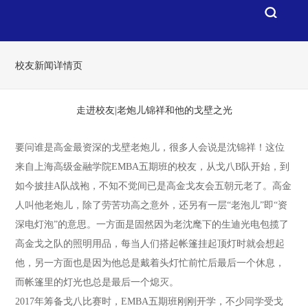
校友新闻详情页
走进校友|老炮儿锦祥和他的戈壁之光
要问谁是高金最资深的戈壁老炮儿，很多人会说是沈锦祥！这位
来自上海高级金融学院EMBA五期班的校友，从戈八B队开始，到
如今披挂A队战袍，不知不觉间已是高金戈友会五朝元老了。高金
人叫他老炮儿，除了劳苦功高之意外，还另有一层“老泡儿”即“资
深电灯泡”的意思。一方面是固然因为老沈麾下的生迪光电包揽了
高金戈之队的照明用品，每当人们搭起帐篷挂起顶灯时就会想起
他，另一方面也是因为他总是戴着头灯忙前忙后最后一个休息，
而帐篷里的灯光也总是最后一个熄灭。
2017年筹备戈八比赛时，EMBA五期班刚刚开学，不少同学受戈