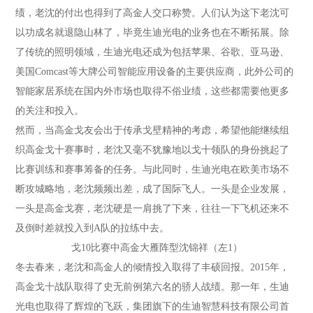
绩，老沈的付出也得到了高金人交口称赞。人们认为这下老沈可
以功成名就退隐山林了，毕竟生迪光电的业务也在不断拓展。除
了传统的照明领域，生迪光电还成为包括苹果、谷歌、亚马逊、
美国Comcast等大牌公司智能应用设备的主要供应商，此外公司的
智能家居系统在国内外市场也取得不俗业绩，这些都需要他更多
的关注和投入。
然而，当高金戈友会出于传承戈壁精神的考虑，希望他能继续组
织高金戈十赛事时，老沈又毫不犹豫地以戈十领队的身份挑起了
比赛训练和赛事筹备的任务。与此同时，生迪光电在欧美市场不
断攻城略地，老沈频频出差，成了国际飞人。一头是企业发展，
一头是高金戈赛，老沈硬是一肩挑了下来，往往一下飞机还来不
及倒时差就投入到A队的拉练中去。
戈10比赛中高金大雁阵型沈锦祥（左1）
冬去春来，老沈和高金人的倾情投入取得了丰硕回报。2015年，
高金戈十战队取得了史无前例第六名的骄人战绩。那一年，生迪
光电也取得了辉煌的飞跃，集团旗下的生迪智慧科技有限公司首