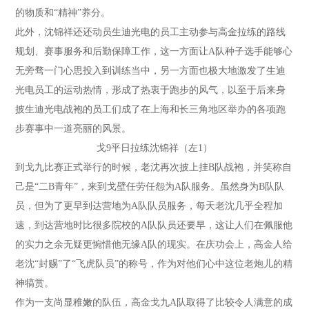
的物质和“精神”养分。
此外，沈锦祥还还动员生迪光电的员工主动参与高金拉练的路线
规划、赛事服务和后勤保障工作，这一方面让A队种子选手能够心
无旁骛一门心思投入到训练当中，另一方面也极大地激发了生迪
光电员工的运动热情，形成了热衷于跑步的风气，以至于后来身
披生迪光电战袍的员工们成了在上海和长三角地区举办的各项跑
步赛事中一道亮丽的风景。
戈9平日拉练沈锦祥（左1）
到戈九比赛正式举行的时候，老沈再次披上挂B队战袍，并笑称自
己是“二B青年”，来到戈壁任劳任怨为A队服务。虽然身为B队队
员，但为了更早到达营地为A队队员服务，每天老沈几乎全程加
速，到达营地时比很多院校的A队队员还要早，这让人们在佩服他
的实力之余无疑更惋惜他无缘A队的现实。在庆功会上，高金人给
老沈“封赐”了“飞虎队员”的称号，作为对他们心中这位老炮儿的精
神犒赏。
作为一支尚显稚嫩的队伍，高金戈九A队取得了比较令人满意的成