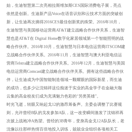
始，生迪智慧第二次亮相拉斯维加斯CES国际消费电子展，亮点
依然是创新。生迪新产品Voice在语音识别和云技术方面的突破创
新，让生迪再次摘得2016CES最佳创新奖的殊荣。2016年10月，
生迪智慧与美国移动运营商AT&T建立战略合作伙伴关系，生迪智
慧也是AT&T在 Digital Home数字化家居领域第一个智能照明的战
略合作伙伴。2016年10月，生迪智慧与日本电信运营商ITSCOM建
立战略合作伙伴关系。2016年11月，生迪智慧与澳大利亚电信运
营商Telstra建立战略合作伙伴关系。2016年12月，生迪智慧与美国
电信运营商Comcast建立战略合作伙伴关系。拥有这些战略合作伙
伴，让生迪成为中国智能制造领域一颗耀眼的国际新星，而生迪
的成功，也多少让沈锦祥这位痴迷于实业的高金学子在金融大咖
云集的高金校友们成为充满魅力色彩的“另类英雄”。
时光飞逝，转眼又响起戈12的激昂筹备声。主委会调整了比赛规
则，允许曾经B队的戈友参加A队，这一改变瞬间激发了沈锦祥再
次披上战袍冲A热望。曾经的3B青年，变身高金戈12A队队长，老
沈像以往那样热情百倍地投入训练，兢兢业业组织各项相关工