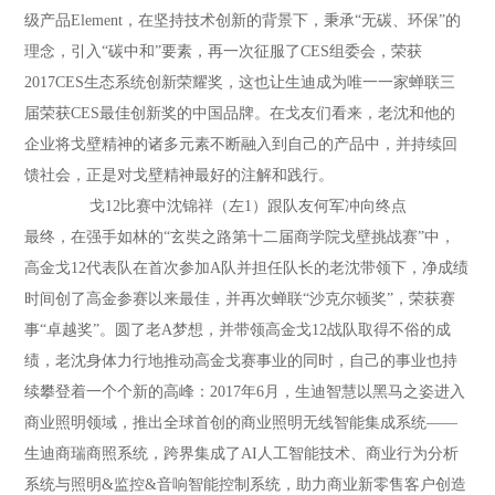
级产品Element，在坚持技术创新的背景下，秉承“无碳、环保”的
理念，引入“碳中和”要素，再一次征服了CES组委会，荣获
2017CES生态系统创新荣耀奖，这也让生迪成为唯一一家蝉联三
届荣获CES最佳创新奖的中国品牌。在戈友们看来，老沈和他的
企业将戈壁精神的诸多元素不断融入到自己的产品中，并持续回
馈社会，正是对戈壁精神最好的注解和践行。
戈12比赛中沈锦祥（左1）跟队友何军冲向终点
最终，在强手如林的“玄奘之路第十二届商学院戈壁挑战赛”中，
高金戈12代表队在首次参加A队并担任队长的老沈带领下，净成绩
时间创了高金参赛以来最佳，并再次蝉联“沙克尔顿奖”，荣获赛
事“卓越奖”。圆了老A梦想，并带领高金戈12战队取得不俗的成
绩，老沈身体力行地推动高金戈赛事业的同时，自己的事业也持
续攀登着一个个新的高峰：2017年6月，生迪智慧以黑马之姿进入
商业照明领域，推出全球首创的商业照明无线智能集成系统——
生迪商瑞商照系统，跨界集成了AI人工智能技术、商业行为分析
系统与照明&监控&音响智能控制系统，助力商业新零售客户创造