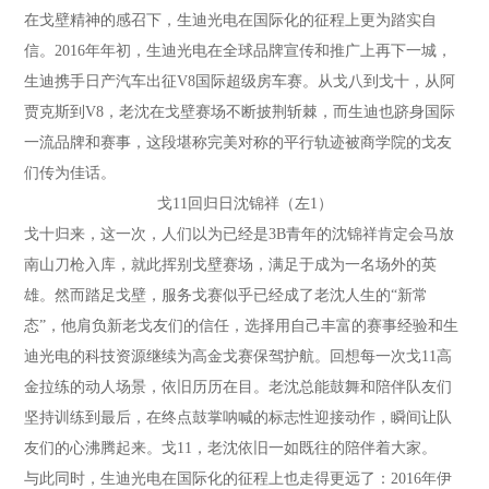
在戈壁精神的感召下，生迪光电在国际化的征程上更为踏实自
信。2016年年初，生迪光电在全球品牌宣传和推广上再下一城，
生迪携手日产汽车出征V8国际超级房车赛。从戈八到戈十，从阿
贾克斯到V8，老沈在戈壁赛场不断披荆斩棘，而生迪也跻身国际
一流品牌和赛事，这段堪称完美对称的平行轨迹被商学院的戈友
们传为佳话。
戈11回归日沈锦祥（左1）
戈十归来，这一次，人们以为已经是3B青年的沈锦祥肯定会马放
南山刀枪入库，就此挥别戈壁赛场，满足于成为一名场外的英
雄。然而踏足戈壁，服务戈赛似乎已经成了老沈人生的“新常
态”，他肩负新老戈友们的信任，选择用自己丰富的赛事经验和生
迪光电的科技资源继续为高金戈赛保驾护航。回想每一次戈11高
金拉练的动人场景，依旧历历在目。老沈总能鼓舞和陪伴队友们
坚持训练到最后，在终点鼓掌呐喊的标志性迎接动作，瞬间让队
友们的心沸腾起来。戈11，老沈依旧一如既往的陪伴着大家。
与此同时，生迪光电在国际化的征程上也走得更远了：2016年伊