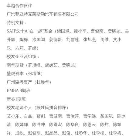
卓越合作伙伴
广汽菲亚特克莱斯勒汽车销售有限公司
特别支持：
SAIF戈十A“在一起”基金（柴国斌、谭小平、曹健南、贾晓龙、吴
升辉、陶梅、涂国闻、姜德新、刘雪莲、张旭燕、周维、艾小
乐、方莉、罗娜）
校友企业及组织：
南华期货（罗旭峰、虞婉茹、贾晓龙）
壁虎资本（张增继）
广州瀛粤资产（杜称华）
EMBA 8期班
新睿1期班
校友老师个人（按姓氏拼音排序）
艾小乐、白晶、蔡剑、曹健南、曹汝萍、曹学远、柴国斌、陈冰
清、陈婵婵、陈冲冲、陈道宏、陈华良、陈思云、陈炜、陈耀
祥、成屹、戴健明、戴晶晶、戴俊、杜称华、杜季柳、杜季梅、