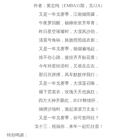
作者：黄志纯（EMBA11期，戈12A）
又是一年戈赛季，江南烟雨朦，
午夜梦回醒，杨柳依依芳草青；
昨日星空璀璨时，大漠风沙劲，
清晨号角响，旌旗照照战衣新；
又是一年戈赛季，狼烟遍地起，
按不住心跳，披挂齐齐贴花黄；
今年对星轻语时，又谁在左右，
那日共拼搏，风车默默伴我行；
又是一年戈赛季，大漠遥召唤，
褪下霓裳衣，玫瑰夭夭也疯狂；
四方大神齐聚此，JEEP释情怀，
驰骋沙场时，激起滚滚万丈金！
又是一年戈赛季，你可曾同往？
戈十三，祝福你，来年一起忆往昔！
特别鸣谢：