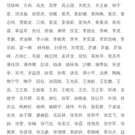
范咏晔、方莉、高杰、高苹、高云国、关凯文、关玉春、韩宇
星、洪浩淼、侯荣杰、胡蝶、黄亮、黄妙娜、黄闽枫、黄庆、黄
志纯、贾晓龙、江韬、姜波、姜德新、姜海舟、蒋素清、蒋宛
霖、蒋益军、焦珏、矫健、康铧、匡宏、李德全、李峰、李虎、
李鹏、李淑卿、李小丽、李晓青、李学、李奕霖、李郑浩峰、李
宗励、梁一峰 、林伟航、刘景伟、刘雪莲、罗娜、罗鑫、罗旭
峰、吕柏仁、毛骏、梅志翔、孟祥龙、苗怡、莫秋萍、母其丹、
潘佳琪、潘伟卿、彭涛、钱倩、曲咏海、沙鹏、施季如、宋进
举、宋书、宋益群、眭莹、孙菁、谈浩、谭小平、汤勇、陶梅、
陶宁宇、陶宇、田征、涂国闻、王光跃、王海蛟、王宏鹏、王
晶、王立俊、王丽俊、王莉、王晓光、王欣、王正军、邬倩、吴
建华、吴升辉、吴畏、谢红、徐军、徐晓俊、徐以升、许强、薛
庆志、阎树旺、杨纲、杨晓宇、姚伟、叶犇、殷彩桥、于凌波、
余杰、俞子耀、虞婉茹、岳廷林、张登祥、张和平、张宏飞、张
娟、张蕾、张楠、张巧连、张圣洁、张霞、张旭燕、张学军、张
雅寒、张彦强、张元豪、张增继、章婷婷、章晓峰、章兴兵、赵