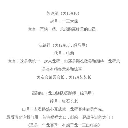
陈冰清（戈13A10）
封号：十三太保
宣言：再快一些、总想跑赢昨天的自己！
沈锦祥（戈12A05，绿马甲）
代号：猎豹
宣言：这是我第十一次来戈壁，但还是那么敬畏和期待，戈壁总
是会有很多意外和惊喜！
戈友会荣誉会长，戈12A队队长
高翔钰（戈13随队摄影师，绿马甲）
绰号：钰石长老
口号：玄奘路炼心互成就，戈壁赛使命勇争先。
最后请允许我们用一首诗祝福戈13，献给一起战斗过的戈们！
《又是一年戈赛季＿有感于戈十三出征前》