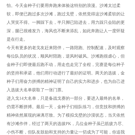
怡。今天金种子们要用奔跑来体验这特别的浪漫。沙滩太过柔
软，即便已跑过多次沙滩，跑过戈壁，依然觉得这沙滩柔软的让
人哭笑不得。一脚踩下去，半只脚已陷进去，用力踩只会陷的更
深，腿已很难发力，海风也不断来添乱，如此奔跑让人一度怀疑
是在行走。
今天有更多的老戈友赶来陪伴，一路陪跑、控制配速，及时观察
每位队员的状况，顺风时陪跑，逆风时破风。沙滩跑很虐心，但
金种子们即便最后跑不动，用走也走完了全程，完赛是每位种子
的坚持和承诺，他们用行动进行了最好的证明。两天的选拔，金
种子们用奋力拼搏的精神证明了自己的实力和进步，也为自己进
入选拔大名单获取了一张门票。
进入戈14大名单，只是备战戈赛的一部分，要进入最终的名单，
仍需不断拼搏。最后一天，金种子们组队练习，但竞技和拼搏的
精神依然展现的淋漓尽致。为了模拟戈壁的沙漠状态，当天依然
有沙滩作伴，经过了两天的选拔PK，几位金种子虽已筋疲力尽、
小伤不断，但队友鼓励和支持的力量让一切成为了可能，你追我