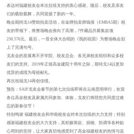
表达对福建校友会本次拉练支持的衷心感谢。随后，校友及亲友
们的载歌载舞，共同迎接了新的一年。
晚会期间戈14赞助拍卖活动，在金牌拍卖师钱倩（EMBA5期）校
友的带领下，将整场晚会推向了高潮，7件藏品共募集款项
230,576元。最后，一首全体大合唱的《我的祖国》为整场晚会划
上了完满句号。
戈友会的发展离不开学院、校友总会、各兄弟校友组织和众多校
友们的支持。2019年正值高金建院十周年之际，期待戈14以更加
优异的成绩为母校献礼。
再次祝福戈14再创佳绩。
预告：SAIF戈友会春节的第七次拉练即将在云南昆明举行，欢迎
各位高金校友及家属共同参加、体验，戈友们将陪您共同度过难
忘的新春佳节！
特别鸣谢
福建校友会和华南校友会对本次拉练的大力支持；特别
感谢福建校友会的大力支持，其积极筹款、捐物、协调等各种贴
心周到的安排，让大家真切地感受到了高金福建校友的热情与温