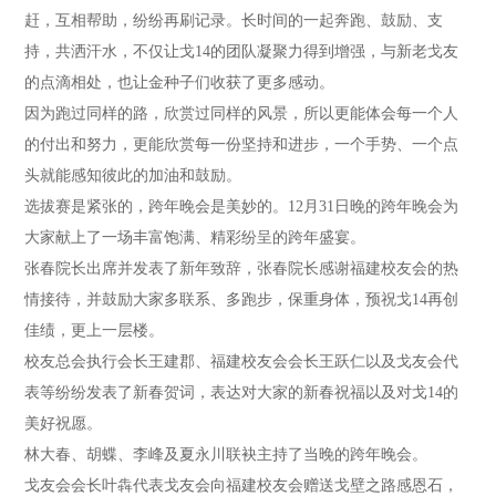
赶，互相帮助，纷纷再刷记录。长时间的一起奔跑、鼓励、支
持，共洒汗水，不仅让戈14的团队凝聚力得到增强，与新老戈友
的点滴相处，也让金种子们收获了更多感动。
因为跑过同样的路，欣赏过同样的风景，所以更能体会每一个人
的付出和努力，更能欣赏每一份坚持和进步，一个手势、一个点
头就能感知彼此的加油和鼓励。
选拔赛是紧张的，跨年晚会是美妙的。12月31日晚的跨年晚会为
大家献上了一场丰富饱满、精彩纷呈的跨年盛宴。
张春院长出席并发表了新年致辞，张春院长感谢福建校友会的热
情接待，并鼓励大家多联系、多跑步，保重身体，预祝戈14再创
佳绩，更上一层楼。
校友总会执行会长王建郡、福建校友会会长王跃仁以及戈友会代
表等纷纷发表了新春贺词，表达对大家的新春祝福以及对戈14的
美好祝愿。
林大春、胡蝶、李峰及夏永川联袂主持了当晚的跨年晚会。
戈友会会长叶犇代表戈友会向福建校友会赠送戈壁之路感恩石，