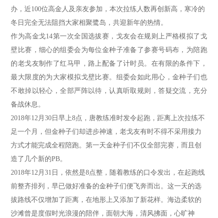
办，近100位高金人及亲友参加，本次拉练人数再创新高，寒冷的
冬日完全无法阻挡大家相聚鹭岛，共迎新年的热情。
作为高金戈14第一次全国选拔赛，戈友会在规则上严格模拟了戈
壁比赛，细心的组委会为每位金种子准备了参赛号码布，为陪跑
的老戈友制作了红马甲，路上配备了计时员。在有限的条件下，
最大限度的为大家模拟戈壁比赛。组委会如此用心，金种子们也
不敢掉以轻心，全部严阵以待，认真听取规则，答疑交流，充分
备战休息。
2018年12月30日早上8点，唐教练准时发令起跑，距离上次拉练不
足一个月，但金种子们却进步神速，老戈友有时不得不采用接力
方式才能完成全程陪跑。第一天金种子们不仅全部完赛，而且创
造了几个新的PB。
2018年12月31日，依然是8点整，随着教练的口令发出，在起跑线
前整齐排列，早已做好准备的金种子们便飞奔而出。这一天的选
拔路线不仅增加了距离，在地形上又添加了新花样。海边柔软的
沙滩曾是度假时光浪漫的陪伴，面朝大海，清风拂面，心旷神