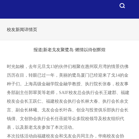
校友新闻详情页
报道|新老戈友聚鹭岛·燃情以待创辉煌
时光如梭，去年元旦戈13的伙伴们相聚在惠州双月湾的情景仿佛
历历在目，转眼已过一年，美丽的鹭岛厦门已经迎来了戈14的金
种子们。上海高级金融学院金融学教授、执行院长张春，校友事
务部副主任郭翠英等老师，SAIF校友总会执行会长王建郡、福建
校友会会长王跃仁、福建校友会执行会长林大春、执行会长余文
言、副会长林曦、戈友会会长叶犇、创业与投资俱乐部执行会长
钱倩、文创协会执行会长任蓓妮等众多院校领导及校友组织代
表，以及新老戈友参加了本次活动。
本次拉练活动由福建校友会和戈友会共同主办，华南校友会协