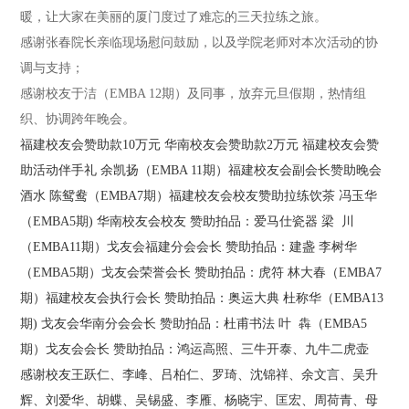
暖，让大家在美丽的厦门度过了难忘的三天拉练之旅。
感谢张春院长亲临现场慰问鼓励，以及学院老师对本次活动的协
调与支持；
感谢校友于洁（EMBA 12期）及同事，放弃元旦假期，热情组
织、协调跨年晚会。
福建校友会赞助款10万元
华南校友会赞助款2万元
福建校友会赞
助活动伴手礼
余凯扬（EMBA 11期）福建校友会副会长赞助晚会
酒水
陈鸳鸯（EMBA7期）福建校友会校友赞助拉练饮茶
冯玉华
（EMBA5期) 华南校友会校友
赞助拍品：爱马仕瓷器
梁 川
（EMBA11期）戈友会福建分会会长
赞助拍品：建盏
李树华
（EMBA5期）戈友会荣誉会长
赞助拍品：虎符
林大春（EMBA7
期）福建校友会执行会长
赞助拍品：奥运大典
杜称华（EMBA13
期) 戈友会华南分会会长
赞助拍品：杜甫书法
叶 犇（EMBA5
期）戈友会会长
赞助拍品：鸿运高照、三牛开泰、九牛二虎壶
感谢校友王跃仁、李峰、吕柏仁、罗琦、沈锦祥、余文言、吴升
辉、刘爱华、胡蝶、吴锡盛、李雁、杨晓宇、匡宏、周荷青、母