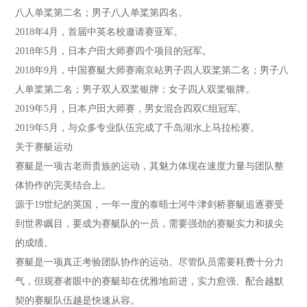
八人单桨第二名；男子八人单桨第四名。
2018年4月，首届中英名校邀请赛亚军。
2018年5月，日本户田大师赛四个项目的冠军。
2018年9月，中国赛艇大师赛南京站男子四人双桨第二名；男子八
人单桨第二名；男子双人双桨银牌；女子四人双桨银牌。
2019年5月，日本户田大师赛，男女混合四双C组冠军。
2019年5月，与众多专业队伍完成了千岛湖水上马拉松赛。
关于赛艇运动
赛艇是一项古老而贵族的运动，其魅力体现在速度力量与团队整
体协作的完美结合上。
源于19世纪的英国，一年一度的泰晤士河牛津剑桥赛艇追逐赛受
到世界瞩目，要成为赛艇队的一员，需要强劲的赛艇实力和拔尖
的成绩。
赛艇是一项真正考验团队协作的运动。尽管队员需要耗费十分力
气，但观赛者眼中的赛艇却在优雅地前进，实力愈强、配合越默
契的赛艇队伍越是快速从容。