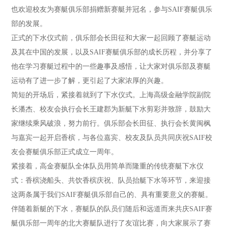
也欢迎校友为赛艇俱乐部捐赠新赛艇并冠名，参与SAIF赛艇俱乐
部的发展。
正式的下水仪式前，俱乐部会长田征和大家一起回顾了赛艇运动
及其在中国的发展，以及SAIF赛艇俱乐部的成长历程，并分享了
他在学习赛艇过程中的一些趣事及感悟，让大家对俱乐部及赛艇
运动有了进一步了解，更引起了大家浓厚的兴趣。
简短的开场后，紧接着就到了下水仪式。上海高级金融学院副院
长潘杰、校友会执行会长王建郡为新艇下水剪彩并致辞，鼓励大
家继续乘风破浪，努力前行。俱乐部会长田征、执行会长黄闽枫
与嘉宾一起开启香槟，与各位嘉宾、校友及队员共同庆祝SAIF校
友会赛艇俱乐部正式成立一周年。
紧接着，高金赛艇队全体队员用简单而隆重的传统赛艇下水仪
式：香槟浇船头、共饮香槟庆祝、队员抬艇下水等环节，来迎接
这两条属于我们SAIF赛艇俱乐部自己的、具有重要意义的赛艇。
伴随着新艇的下水，赛艇队的队员们随后和远道而来共庆SAIF赛
艇俱乐部一周年的北大赛艇队进行了友谊比赛，向大家展示了赛