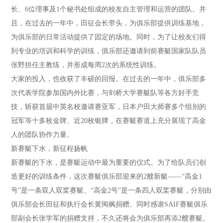
长、6位理事及1个秘书处组成的校友自主管理和运营的团队。并
且，在过去的一年中，田征会长带头，为俱乐部提供训练基地，
为俱乐部的日常活动提供了固定的场地。同时，为了让校友们得
到专业的培训和科学的训练，俱乐部还邀请到前赛艇国家队队员
张野担任主教练，并形成每周2次的系统性训练。
大家的投入，也收获了丰硕的回报。在过去的一年中，俱乐部多
次代表学院参加国内外比赛，与剑桥大学赛艇队等各方好手竞
技，斩获首届中英名校邀请赛亚军，日本户田大师赛多个组别的
冠军等十多枚金牌、近20枚银牌，在赛艇赛道上充分展现了高金
人的团队协作力量。
新赛艇下水，新征程扬帆
新赛艇的下水，是赛艇运动中最为重要的仪式。为了给队员们创
造更好的训练条件，这次赛艇俱乐部迎来的2艘新艇——“高金1
号”是一条双人双桨赛艇、“高金2号”是一条四人双桨赛艇，分别由
俱乐部会长田征和执行会长黄闽枫捐赠。同时感谢SAIF赛艇俱乐
部副会长张学军的捐赠支持，不久还将会为俱乐部再添2艘赛艇。