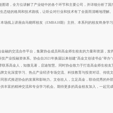
链图谱，全方位讲解了产业链中的各个环节和主要公司，并详细分析了国
完整生态链的格局和技术路线，让听众对行业和技术有了全面而清晰地理解。
本场线上讲座由马晓晖校友（EMBA18期）主持。本系列的校友终身学
技与金融的交流合作平台，集聚协会成员和高金师生校友的力量和资源，发挥
技产业投融资体系。协会自2021年换届以来创建“高金文创读书会”举办
带联系高金人，知微见著，启迪智慧。同时协会致力于打造高金师生校友
品牌文化深度学习、热点产业经济专场交流、科技教育与投资对话、传统
不同形式推进协会的发展和影响力。文创在人，立足高金，联动优秀的外
提供丰富的精神交流和专业学习机会。期待更多的高金校友加入，一起完