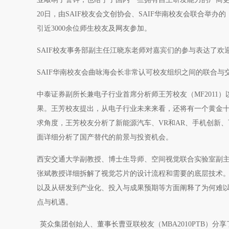
20日，由SAIF校友会文创协会、SAIF华南校友会联合
引近3000余位师生校友及网友参加。
SAIF校友事务部副主任江晓东老师对嘉宾们的参与表达了
SAIF华南校友会曲咏海会长非常认可校友组织之间的联合
中泰证券副所长兼电子行业首席分析师王芳校友（MF2011
果。王芳校友提出，从电子行业未来来看，还将有一个黄金
求角度，王芳校友分析了新能源汽车、VR和AR、手机创新、
面详细分析了国产替代的前景与投资机会。
西安交通大学副教授、博士生导师、空间视觉联合实验室副
张斌教授详细拆解了视觉芯片的设计流程和需要的底层技术
以及从研发到产业化、投入与成果预期等方面阐释了为何难
点与机遇。
英众集团创始人、董事长曹亚联校友（MBA2010PTB）