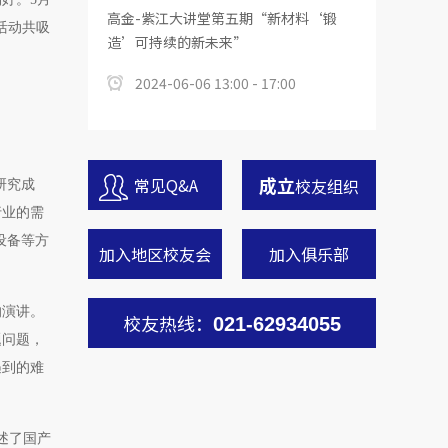
高金-紫江大讲堂第五期“新材料‘锻
活动共吸
造’可持续的新未来”
2024-06-06 13:00 - 17:00
成立
常见Q&A
校友组织
研究成
行业的需
设备等方
加入地区校友会
加入俱乐部
的演讲。
校友热线：
021-62934055
题问题，
遇到的难
述了国产