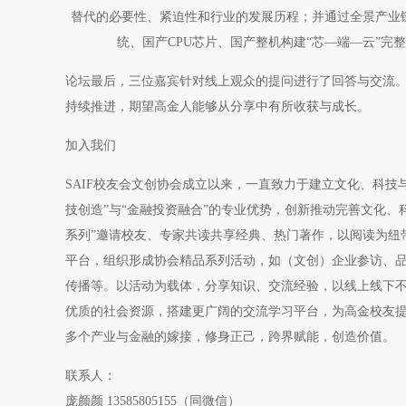
替代的必要性、紧迫性和行业的发展历程；并通过全景产业
统、国产CPU芯片、国产整机构建“芯—端—云”
论坛最后，三位嘉宾针对线上观众的提问进行了回答与交流。
持续推进，期望高金人能够从分享中有所收获与成长。
加入我们
SAIF校友会文创协会成立以来，一直致力于建立文化、科
技创造”与“金融投资融合”的专业优势，创新推动完善文化、科
系列”邀请校友、专家共读共享经典、热门著作，以阅读为纽
平台，组织形成协会精品系列活动，如（文创）企业参访、
传播等。以活动为载体，分享知识、交流经验，以线上线下
优质的社会资源，搭建更广阔的交流学习平台，为高金校友
多个产业与金融的嫁接，修身正己，跨界赋能，创造价值。
联系人：
庞颜颜 13585805155（同微信）