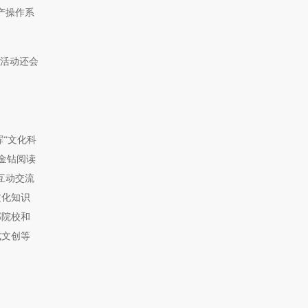
产操作系
习活动还会
“文化科
“金钻阅读
互动交流
文化知识
部院校和
成文创等