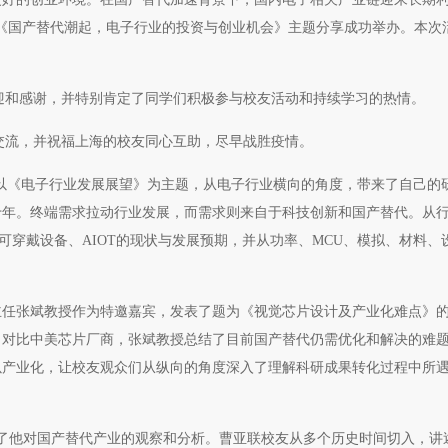
举办的《国产替代潮起，电子行业的投资与创业机会》主题分享成功举办。本次
欢迎和感谢，并特别肯定了同学们积极参与校友活动和持续学习的热情。
与交流，并祝福上海的校友同心互助，尽早战胜疫情。
）以《电子行业发展展望》为主题，从电子行业横向的角度，带来了自己的
十年。终端需求拉动行业发展，而需求则来自于科技创新和国产替代。从
可穿戴设备、AIOT的现状与发展预期，并从功率、MCU、模拟、材料、
主任张斌教授作为特邀嘉宾，发表了题为《视觉芯片设计及产业化难点》
。对比中美芯片厂商，张斌教授总结了目前国产替代仍需优化和解决的难
以产业化，让校友观众们从纵向的角度深入了理解科研成果转化过程中所
分享了他对国产替代产业的观察和分析。曹亚联校友从多个历史时间切入，讲