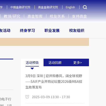
学
中国金融研究院
高金金融研究院
English
教授/研究
高金智库
校友关系
支持高金
友活动
终身学习
职业发展
校友组织
活动预告
活动回顾
更多>
3月9日 深圳 | 迎并购春风，阔全球视野
——SAIF产业并购论坛暨2026级MBA招
生政策发布
2025-03-09 13:30 - 17:30
的电子行
好。5月