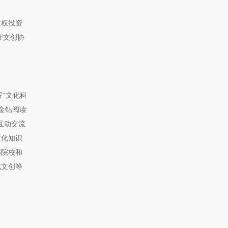
股权投资
F文创协
“文化科
“金钻阅读
互动交流
文化知识
部院校和
成文创等