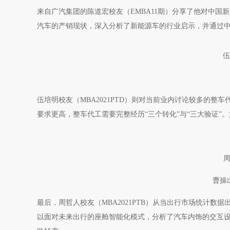
来自广汽集团的陈道宏校友（EMBA11期）分享了他对中
汽车的产销现状，深入分析了新能源车的行业启示，并通过
伍
伍培明校友（MBA2021PTD）则对当前业内讨论较多的
要求更高，整车代工需要完整经历“三个转化”与“三大验证”
周
曹操
最后，周哲人校友（MBA2021PTB）从当出行市场统计
以面对未来出行的座舱智能化模式，分析了汽车内饰的交互