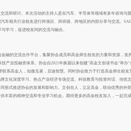
入交流和研讨。本次活动的主持人是在汽车、半导体等领域有多年咨询与
组织汽车相关行业校友进行跨项目、跨班级、跨地区的内部分享与交流。SAI
分享与学习，促进校友间的交流与融合。
技与金融的交流合作平台，集聚协会成员和高金师生校友的力量和资源，发挥
技产业投融资体系。协会自2021年换届以来创建“高金文创读书会”举办
带联系高金人，知微见著，启迪智慧。同时协会致力于打造高金师生校友
品牌文化深度学习、热点产业经济专场交流、科技教育与投资对话、传统
不同形式推进协会的发展和影响力。文创在人，立足高金，联动优秀的外
提供丰富的精神交流和专业学习机会。期待更多的高金校友加入，一起完