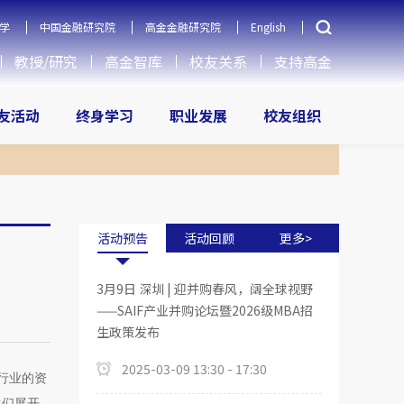
学
中国金融研究院
高金金融研究院
English
教授/研究
高金智库
校友关系
支持高金
友活动
终身学习
职业发展
校友组织
活动预告
活动回顾
更多>
3月9日 深圳 | 迎并购春风，阔全球视野
——SAIF产业并购论坛暨2026级MBA招
生政策发布
2025-03-09 13:30 - 17:30
资行业的资
生们展开