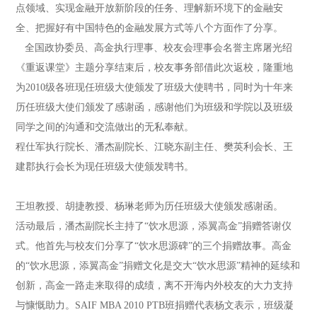
点领域、实现金融开放新阶段的任务、理解新环境下的金融安
全、把握好有中国特色的金融发展方式等八个方面作了分享。
全国政协委员、高金执行理事、校友会理事会名誉主席屠光绍
《重返课堂》主题分享结束后，校友事务部借此次返校，隆重地
为2010级各班现任班级大使颁发了班级大使聘书，同时为十年来
历任班级大使们颁发了感谢函，感谢他们为班级和学院以及班级
同学之间的沟通和交流做出的无私奉献。
程仕军执行院长、潘杰副院长、江晓东副主任、樊英利会长、王
建郡执行会长为现任班级大使颁发聘书。
王坦教授、胡捷教授、杨琳老师为历任班级大使颁发感谢函。
活动最后，潘杰副院长主持了“饮水思源，添翼高金”捐赠答谢仪
式。他首先与校友们分享了“饮水思源碑”的三个捐赠故事。高金
的“饮水思源，添翼高金”捐赠文化是交大“饮水思源”精神的延续和
创新，高金一路走来取得的成绩，离不开海内外校友的大力支持
与慷慨助力。SAIF MBA 2010 PTB班捐赠代表杨文表示，班级凝