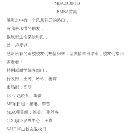
MBA2010PTB
EMBA首期
脑海之中有一个凤凰花开的路口，
有我最珍惜的朋友，
很欣慰生命某段时刻，
曾一起度过。
感谢所有的返校校友们热情归来，愿疫情早日结束，校友们常回
家看看！
特别感谢学院各部门：
行政部：王纯、玲玲、姜辉
市场部：高明
DO：赵晓音、陶蕾
MF项目组：杨琳、李蕾
MBA项目组：徐英、 张雅各
CDC职业发展中心：王嘉
SAIF 毕业校友返校日