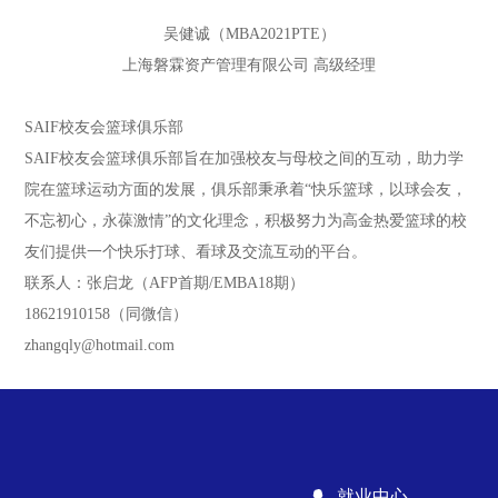
吴健诚（MBA2021PTE）
上海磐霖资产管理有限公司 高级经理
SAIF校友会篮球俱乐部
SAIF校友会篮球俱乐部旨在加强校友与母校之间的互动，助力学
院在篮球运动方面的发展，俱乐部秉承着“快乐篮球，以球会友，
不忘初心，永葆激情”的文化理念，积极努力为高金热爱篮球的校
友们提供一个快乐打球、看球及交流互动的平台。
联系人：张启龙（AFP首期/EMBA18期）
18621910158（同微信）
zhangqly@hotmail.com
就业中心