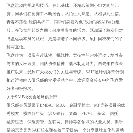
飞盘运动的规则和技巧。在此基础上还精心策划小组之间的比
赛，同学们在竞赛中不断磨合，从陌生到熟悉、从相识到互信。
青春不落盘·绿荫共挥汗。同学们身着彩色“战袍”的SAIFer分组
服，在飞盘的起落之间，散发着青春的活力。既加深了校友们对
飞盘运动本身的认识，更是增进了不同班级、项目间校友们的了
解与互信。
飞盘作为一项富有趣味性、挑战性、竞技性的户外运动，培养参
与者的反应速度、团队协作精神、战术制定能力。自去年在高金
推广以来，受到广大校友们的关注与青睐。SAIF足球俱乐部计划
把该运动纳入俱乐部的常规活动当中，欢迎高金校友中的飞盘爱
好者积极报名。
关于SAIF校友会足球俱乐部
俱乐部会员凝聚了EMBA、MBA、金融学博士、MF等各项目的优
秀校友，横跨各年级，涉及银行、券商、PE/VC、基金、信托、
融资租赁、保险资管、互联网、律师等各领域的从业人员。俱乐
部的宗旨是为SAIF校友和在校同学提供一个分享足球文化与运动