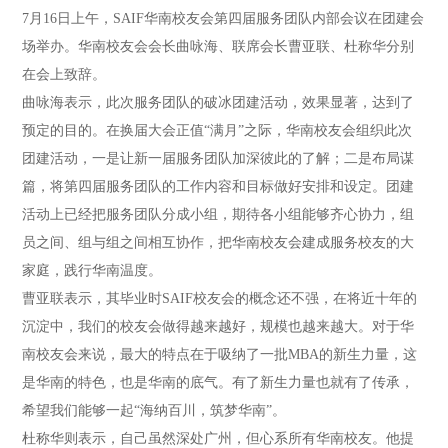
7月16日上午，SAIF华南校友会第四届服务团队内部会议在团建会
场举办。华南校友会会长曲咏海、联席会长曹亚联、杜称华分别
在会上致辞。
曲咏海表示，此次服务团队的破冰团建活动，效果显著，达到了
预定的目的。在换届大会正值“满月”之际，华南校友会组织此次
团建活动，一是让新一届服务团队加深彼此的了解；二是布局谋
篇，将第四届服务团队的工作内容和目标做好安排和设定。团建
活动上已经把服务团队分成小组，期待各小组能够齐心协力，组
员之间、组与组之间相互协作，把华南校友会建成服务校友的大
家庭，践行华南温度。
曹亚联表示，其毕业时SAIF校友会的概念还不强，在将近十年的
沉淀中，我们的校友会做得越来越好，规模也越来越大。对于华
南校友会来说，最大的特点在于吸纳了一批MBA的新生力量，这
是华南的特色，也是华南的底气。有了新生力量也就有了传承，
希望我们能够一起“海纳百川，筑梦华南”。
杜称华则表示，自己虽然深处广州，但心系所有华南校友。他提