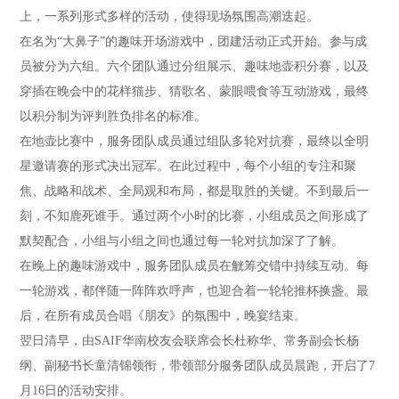
上，一系列形式多样的活动，使得现场氛围高潮迭起。
在名为“大鼻子”的趣味开场游戏中，团建活动正式开始。参与成
员被分为六组。六个团队通过分组展示、趣味地壶积分赛，以及
穿插在晚会中的花样猫步、猜歌名、蒙眼喂食等互动游戏，最终
以积分制为评判胜负排名的标准。
在地壶比赛中，服务团队成员通过组队多轮对抗赛，最终以全明
星邀请赛的形式决出冠军。在此过程中，每个小组的专注和聚
焦、战略和战术、全局观和布局，都是取胜的关键。不到最后一
刻，不知鹿死谁手。通过两个小时的比赛，小组成员之间形成了
默契配合，小组与小组之间也通过每一轮对抗加深了了解。
在晚上的趣味游戏中，服务团队成员在觥筹交错中持续互动。每
一轮游戏，都伴随一阵阵欢呼声，也迎合着一轮轮推杯换盏。最
后，在所有成员合唱《朋友》的氛围中，晚宴结束。
翌日清早，由SAIF华南校友会联席会长杜称华、常务副会长杨
纲、副秘书长童清锦领衔，带领部分服务团队成员晨跑，开启了7
月16日的活动安排。