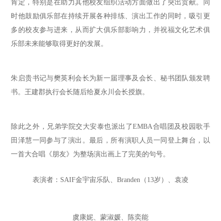
肯定，特别是在助力其他校友组织活动方面做出了突出贡献。同
时他鼓励俱乐部在持续开展各种排练、演出工作的同时，吸引更
多的校友参与进来，从而扩大俱乐部影响力，并祝福文化艺术俱
乐部未来能够取得更好的发展。
朱启贵书记与樊英利会长为新一届理事及会长、秘书团队颁发聘
书。王建郡执行会长随后给夏永川会长授旗。
除此之外，兄弟学院交大安泰也派出了EMBA合唱团及校园歌手
田泽慧一同参与了演出。最后，所有演职人员一同登上舞台，以
一首大合唱《朋友》为整场演出画上了完美的句号。
表演者：SAIF金宇宙乐队、Branden（13岁）、袁凌
虞康妮、蒙淑媛、陈奕能