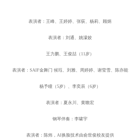
表演者：王峰、王婷婷、张荻、杨莉、顾炳
表演者：刘通、姚濛姣
王力鹏、王俊喆（11岁）
表演者：SAIF金舞门 候珏、刘雅、周婷婷、谢莹雪、陈亦能
杨予瞳（5岁）、李奕辰（6岁）
表演者：夏永川、黄瞻宏
钢琴伴奏：李啸宇
表演者：陈炜，AI换脸技术由俞世俊校友提供