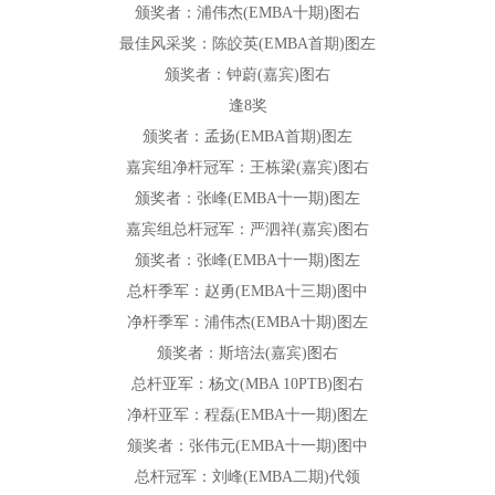
颁奖者：浦伟杰(EMBA十期)图右
最佳风采奖：陈皎英(EMBA首期)图左
颁奖者：钟蔚(嘉宾)图右
逢8奖
颁奖者：孟扬(EMBA首期)图左
嘉宾组净杆冠军：王栋梁(嘉宾)图右
颁奖者：张峰(EMBA十一期)图左
嘉宾组总杆冠军：严泗祥(嘉宾)图右
颁奖者：张峰(EMBA十一期)图左
总杆季军：赵勇(EMBA十三期)图中
净杆季军：浦伟杰(EMBA十期)图左
颁奖者：斯培法(嘉宾)图右
总杆亚军：杨文(MBA 10PTB)图右
净杆亚军：程磊(EMBA十一期)图左
颁奖者：张伟元(EMBA十一期)图中
总杆冠军：刘峰(EMBA二期)代领