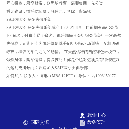
同安投资，君享财富，欧思培教育，蒲顺集团，允公资，
舜元建设，微乐优传媒，张伟元，李虎，曹深铭
SAIF校友会高尔夫俱乐部
SAIF校友会高尔夫俱乐部成立于2010年8月，目前拥有基础会员
100多名，付费会员80多名。俱乐部每月会组织会员举行一次高尔
夫例赛，定期还会为俱乐部新选手们组织练习场训练，互相切磋
球技，增强同学们之间的感情。
在天然优雅的自然绿色环境中，
锻炼身体，陶冶情操，提高技巧！你是否也对这项具有特殊魅力
的运动充满热忱？欢迎加入SAIF高尔夫俱乐部！
如何加入
联系人：陈琳（MBA 12PTC）
微信：ivy1993150177
就业中心
国际交流
教务管理