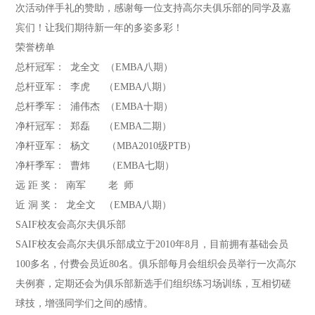
次活动伴手礼的赞助，感谢每一位支持高尔夫俱乐部的同学及嘉
宾们！让我们期待新一年的多姿多彩！
荣誉榜单
总杆冠军： 龙全文 （EMBA八期）
总杆亚军： 李虎 （EMBA八期）
总杆季军： 浦伟杰 （EMBA十期）
净杆冠军： 郑磊 （EMBA二期）
净杆亚军： 杨文 （MBA2010级PTB）
净杆季军： 曹炜 （EMBA七期）
远 距 奖： 南军 老 师
近 洞 奖： 龙全文 （EMBA八期）
SAIF校友会高尔夫俱乐部
SAIF校友会高尔夫俱乐部成立于2010年8月，目前拥有基础会员
100多名，付费会员近80名。俱乐部每月会组织会员举行一次高尔
夫例赛，定期还会为俱乐部新选手们组织练习场训练，互相切磋
球技，增强同学们之间的感情。