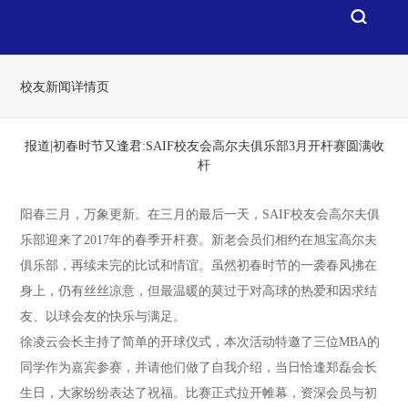
校友新闻详情页
报道|初春时节又逢君:SAIF校友会高尔夫俱乐部3月开杆赛圆满收
杆
阳春三月，万象更新。在三月的最后一天，SAIF校友会高尔夫俱
乐部迎来了2017年的春季开杆赛。新老会员们相约在旭宝高尔夫
俱乐部，再续未完的比试和情谊。虽然初春时节的一袭春风拂在
身上，仍有丝丝凉意，但最温暖的莫过于对高球的热爱和因求结
友、以球会友的快乐与满足。
徐凌云会长主持了简单的开球仪式，本次活动特邀了三位MBA的
同学作为嘉宾参赛，并请他们做了自我介绍，当日恰逢郑磊会长
生日，大家纷纷表达了祝福。比赛正式拉开帷幕，资深会员与初