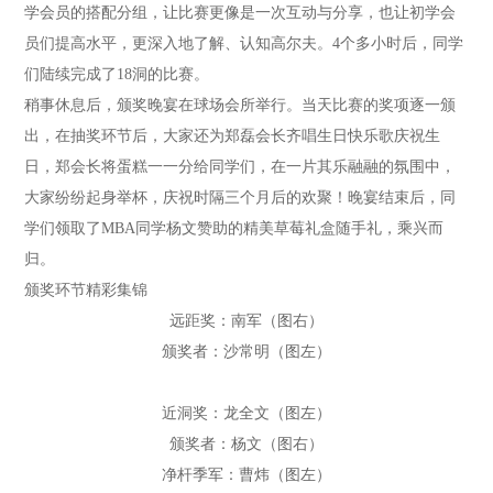
学会员的搭配分组，让比赛更像是一次互动与分享，也让初学会
员们提高水平，更深入地了解、认知高尔夫。4个多小时后，同学
们陆续完成了18洞的比赛。
稍事休息后，颁奖晚宴在球场会所举行。当天比赛的奖项逐一颁
出，在抽奖环节后，大家还为郑磊会长齐唱生日快乐歌庆祝生
日，郑会长将蛋糕一一分给同学们，在一片其乐融融的氛围中，
大家纷纷起身举杯，庆祝时隔三个月后的欢聚！晚宴结束后，同
学们领取了MBA同学杨文赞助的精美草莓礼盒随手礼，乘兴而
归。
颁奖环节精彩集锦
远距奖：南军（图右）
颁奖者：沙常明（图左）
近洞奖：龙全文（图左）
颁奖者：杨文（图右）
净杆季军：曹炜（图左）