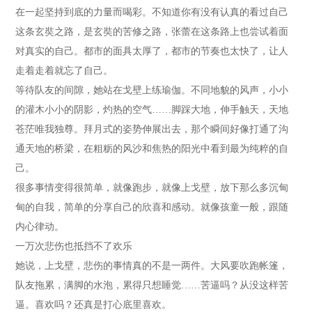
在一起坚持到底的力量而喝彩。不知道你有没有认真的看过自己
这条玄奘之路，是玄奘的苦修之路，张蕾在这条路上也尝试着面
对真实的自己。都市的面具太厚了，都市的节奏也太快了，让人
走着走着就忘了自己。
等待队友的间隙，她站在戈壁上练瑜伽。不同地貌的风声，小小
的灌木小小的阴影，灼热的空气……脚踩大地，伸手触天，天地
苍茫唯我独尊。拜月式的姿势伸展出去，那个瞬间好像打通了沟
通天地的桥梁，在粗粝的风沙和焦热的阳光中看到最为纯粹的自
己。
很多事情变得很简单，就像跑步，就像上戈壁，放下那么多沉甸
甸的自我，简单的分享自己的欣喜和感动。就像孩童一般，跟随
内心律动。
一万次悲伤也抵挡不了欢乐
她说，上戈壁，悲伤的事情真的不是一两件。大风要吹跑帐篷，
队友拖累，满脚的水泡，累得只想睡觉……苦逼吗？从没这样苦
逼。喜欢吗？还真是打心底里喜欢。