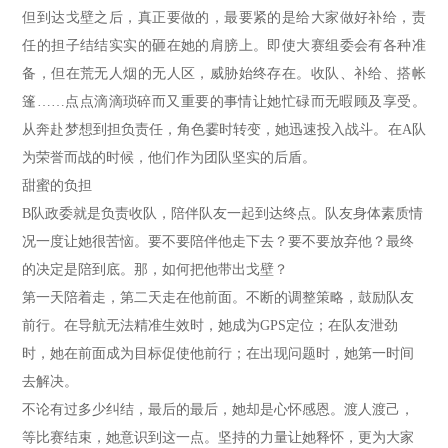
但到达戈壁之后，真正要做的，最要紧的是给大家做好补给，责
任的担子结结实实的砸在她的肩膀上。即使大赛组委会有各种准
备，但在荒无人烟的无人区，威胁始终存在。收队、补给、搭帐
篷……点点滴滴琐碎而又重要的事情让她忙碌而无暇顾及享受。
从奔赴梦想到担负责任，角色霎时转变，她迅速投入战斗。在A队
为荣誉而战的时候，他们作为团队坚实的后盾。
甜蜜的负担
B队政委就是负责收队，陪伴队友一起到达终点。队友身体素质情
况一度让她很苦恼。要不要陪伴他走下去？要不要放弃他？最终
的决定是陪到底。那，如何把他带出戈壁？
第一天陪着走，第二天走在他前面。不断的调整策略，鼓励队友
前行。在导航无法精准生效时，她成为GPS定位；在队友泄劲
时，她在前面成为目标促使他前行；在出现问题时，她第一时间
去解决。
不论有过多少纠结，最后的最后，她却是心怀感恩。渡人渡己，
等比赛结束，她意识到这一点。坚持的力量让她释怀，更为大家