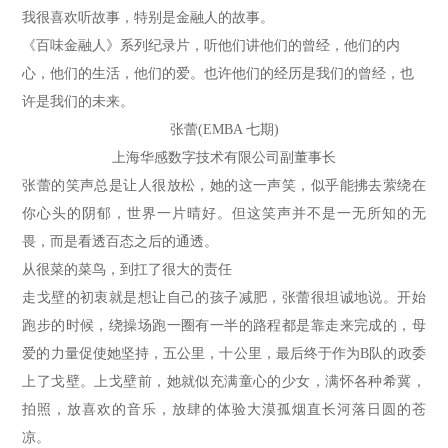
我很喜欢听故事，特别是金融人的故事。
《百味金融人》系列纪录片，听他们讲他们的曾经，他们的内
心，他们的生活，他们的爱。也许他们的经历是我们的曾经，也
许是我们的未来。
张蕾(EMBA 七期)
上海华感数字技术有限公司副董事长
张蕾的笑声总是让人很放松，她的这一声笑，似乎能拂去萦绕在
你心头的阴郁，世界一片晴好。但这笑声并不是一无所知的无
畏，而是看透百态之后的通透。
从很菜的菜鸟，到扛了很大的责任
走戈壁的初衷就是想让自己的孩子减肥，张蕾很坦诚地说。开始
跑步的时候，绕操场跑一圈有一半的路程都是靠走来完成的，母
爱的力量促使她坚持，五公里，十公里，最后终于作为B队的政委
上了戈壁。上戈壁前，她就似充满童心的少女，满怀各种希冀，
拍照，放喜欢的音乐，放肆的体验大漠孤烟直长河落日圆的苍
凉。