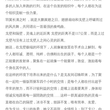
多的人加入奔跑的行列。在这个自发的组织中，每个人都在为这
个组织贡献一份力量。
羽翼长满之时 ，就是大鹏展翅之日。翅膀扇动和戈壁上呼啸而过
的风共舞，共同谱出一首最强的奏鸣曲。
戈壁和隔壁，灵魂上的近距离
戈壁的距离不是117公里，而是上过
戈壁与没有上过戈壁人之间心灵的距离。
她说，在戈壁极端的环境下，人就像被放置在手术台上解剖。每
个人都坦诚、透明、纯粹，仿佛刚出生的孩子。每个人都是一个
正能量的发射体，聚集在一起就像一个能量球，敦促、激励着每
个身在其中的人。
在这样的环境下培养出来的是什么？是戈友间召唤即来，为了聚
在一起吃一顿饭而驱车四个小时的交情；是每个人都在付出超乎
寻常的努力，而不计较利益的交情；是嘴上说着要离开，身体却
很诚实地跟着每一届陪跑的交情……这样一群真诚炽热的灵魂一
直都在自己的隔壁，冰冷不复，烦躁不复，唯有简单、友爱。
作为戈10，戈11的执委，她义不容辞，全情投入；到了戈12，由