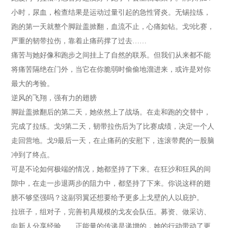
小时，尿血，检查结果是运动过量引起的急性肾炎。无锡拉练，
跑的第一天就整个脚趾盖掀翻，血流不止，心痛如钻。戈9比赛，
严重的韧带拉伤，靠着止痛药撑了过去……
痛苦与她好像和跑步之间挂上了自然的联系。但我们从来都不能
将痛苦隔绝在门外，当它在你脆弱时偷偷地溜进来，或许是对你
最大的考验。
逆风的飞翔，强有力的翅膀
脚趾盖掀翻后的第二天，她依然上了战场。在走和跑的交替中，
完成了拉练。戈9第二天，韧带拉伤后为了比赛成绩，决定一个人
走回营地。戈9最后一天，在止痛药的安慰下，连滚带爬的一股脑
冲到了终点。
可是不论如何极端的情况，她都坚持了下来。在狂沙和狂风的间
隙中，在走一步退两步的阻力中，都坚持了下来。你说这样的翅
膀不够坚强吗？这副羽翼还想要给予更多上戈壁的人以庇护。
拉班子，组对子，完善初具规模的戈友会队伍。募资、做采访、
向新人分享经验……正能量的传递是递增的，她的行动带动了更