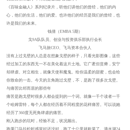
《百味金融人》系列纪录片，听他们讲他们的曾经，他们的内
心，他们的生活，他们的爱。也许他们的经历是我们的曾经，也
许是我们的未来。
钱倩（EMBA 5期）
戈9A队队员、创业与投资俱乐部执行会长
飞马旅CEO、飞马资本合伙人
没有上过戈壁的人总是在想象戈壁的样子，只看光影图像，这些
经过加工的东西无一不在美化着这片土地。它广袤但贫瘠，安宁
却肆虐。对立相生，就像天使和魔鬼。给你温柔的甜蜜，也会给
你致命的一击。今天的主角跑过戈壁，不，是跑了很多次戈壁。
与痛苦比邻而居的那些年
痛苦是跑戈壁时很多人都会提到的一个词。就像一千个读者一千
个哈姆雷特，每个人都在经历着不同程度的花样痛苦。可以说她
经历了360度无死角肆虐的痛苦。
刚入跑步的坑时，经验不足，状况频出。
跑厦门马拉松时感冒好还没好，跑了十公里就歇菜了。滴水湖24