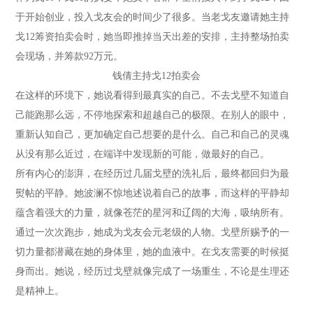
于开始创业，投入戈友会的时间少了很多。当老戈友邀请她主持
戈12筹资拍卖会时，她当即推掉当天出差的安排，主持整场拍卖
会现场，并筹款92万元。
钱倩主持戈12拍卖会
在这样的环境下，她说看得到最真实的自己。不去戈壁不知道自
己能跑那么远，不停地探索和超越自己的极限。在别人的眼中，
重新认知自己，更加确定自己想要的是什么。自己和自己的灵魂
从没有那么近过，在端详中发现新的可能，做最好的自己。
所有内心的澎湃，在经历过几届戈壁的洗礼后，最终都回归为最
熨帖的平静。她波澜不惊地述说着自己的故事，而这样的平静却
蕴含着强大的力量，就像苍茫的星河和辽阔的大海，吸纳所有。
通过一次次跑步，她成为戈友会元老级的人物。戈壁所赐予的一
切力量都潜藏在她的身体里，她的血液中。在戈友需要的时候挺
身而出。她说，经历过戈壁就像完成了一场重生，不论是生理还
是精神上。