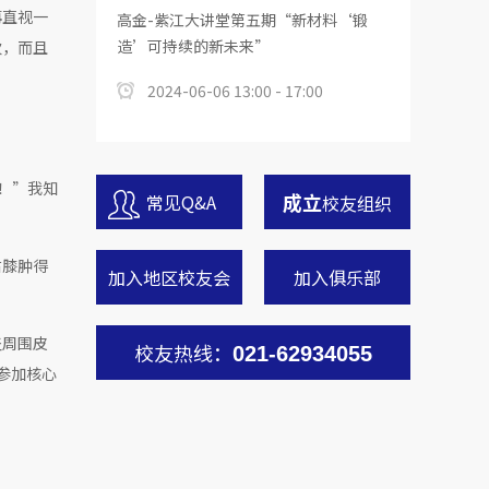
再直视一
高金-紫江大讲堂第五期“新材料‘锻
造’可持续的新未来”
次，而且
2024-06-06 13:00 - 17:00
玩！”我知
成立
常见Q&A
校友组织
右膝肿得
加入地区校友会
加入俱乐部
盖周围皮
校友热线：
021-62934055
参加核心