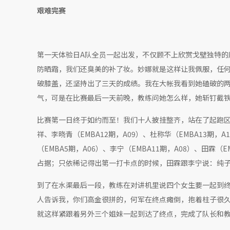
艰难完赛
第一天体验日A队全员一起出发，不仅顾不上欣赏戈壁独特的
防晒霜，我们还臭美的补了妆。妙娜就是这样让我佩服，任
破膝盖，还坚持出了三天的成绩。我在大帐我看到她磕破的
气，可是在比赛最后一天前晚，教练问她怎么样，她斩钉截
比赛第一日终于如约而至！我们十人披挂整齐，站在了起跑
祥、李晓青（EMBA12期，A09）、杜称华（EMBA13
（EMBA5期，A06）、李宁（EMBA11期，A08）、田
占据；只依稀记得出第一打卡点的时候，田霖跟李宁说：纯
到了在水渠最后一段，教练在对讲机里说四个女生要一起到
人告诉我，你们高金很拼的，何军在终点瘫倒，抱着柱子很
就这样紧跟着另外三个姐妹一起到达了终点，完成了队长和