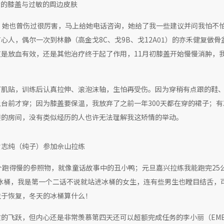
大的膝盖与过敏的周边皮肤
章，她也曾伤过很厉害，马上给她电话咨询，她给了我一些建议并问我怕不
人，偶尔一次到林静（高金戈8C、戈9B、戈12A01）的亦禾健复做骨
是放血有效，还是其他治疗终于起了作用，11月初膝盖开始慢慢消肿，
打肌贴，训练后认真拉伸、滚泡沫轴，生怕再受伤。因为穿稍有点跟的鞋
台前才穿；因为膝盖要保温，我放弃了之前一年300天都在穿的裙子；有
楼的房间，没有类似经历的人也许无法理解我这矫情的举动。
黄志纯（纯子）参加佘山拉练
个跑得慢的参照物，就像童话故事中的丑小鸭；元旦嘉兴拉练我能跑完25
了冰桶，我是第一个二话不说就站进冰桶的女生，连有些男生也瞠目结舌，
益于恢复，冬天的冰桶算什么！
的飞跃，但内心还是非常羡慕第四天还可以超额完成任务的李小丽（EMB