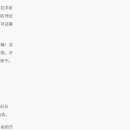
手拉手走
们在世纪
，可这需
不输！这
陪我，才
叫李宁。
！
A队队
出去。
著名的万