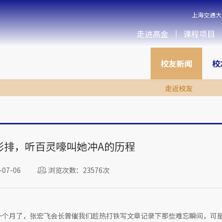
上海交通大
走进高金
课程项目
校友新闻
校
走近校友
彩排，听百灵嚎叫她冲A的历程
07-06
浏览次数：23576次
一个月了，张宏飞会长曾催我们趁热打铁写文章记录下那些难忘瞬间，可