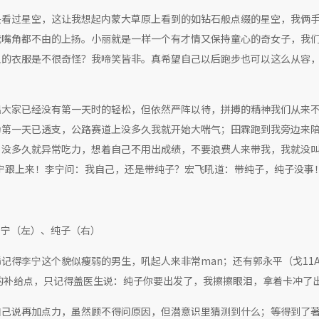
头看过星空，这让我想起内蒙大草原上看到的如钻石般点缀的星空，我俩
我嘴角都不由的上扬。小丽就是一样一个有才情又保持童心的奇女子，我
人的衣服是不很奇怪？我啼笑皆非。真希望自己以后跑步也可以这么从容
出大家已经没有第一天时的轻松，但依然严阵以待，拼搏的精神我们从来
为第一天已透支，公路赛道上没多久我就开始大喘气；田霖跑到我旁边来
，没多久就异常吃力，想着自己不用出成绩，不要浪费人来带我，我就没
李宁跟上来！李宁问：我自己，还是带纯子？宏飞吼道：带纯子，纯子没事
李宁（左）、纯子（右）
记得李宁这个貌似瘦弱的男生，吼起人来非常man；还有郭永平（戈11
的补给点，只记得盖医生说：纯子你要出发了，我擦擦眼泪，拿着卡冲了
自己说再加点力，虽然顾不得问原因，但潜意识里猜测到什么；等得到了