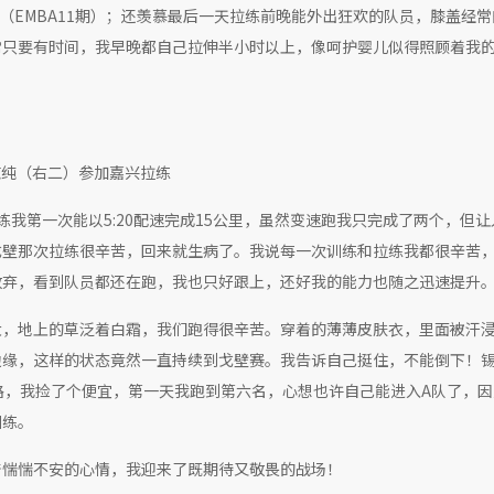
刘爱华（EMBA11期）；还羡慕最后一天拉练前晚能外出狂欢的队员，膝盖经
常只要有时间，我早晚都自己拉伸半小时以上，像呵护婴儿似得照顾着我
志纯（右二）参加嘉兴拉练
我第一次能以5:20配速完成15公里，虽然变速跑我只完成了两个，但让
戈壁那次拉练很辛苦，回来就生病了。我说每一次训练和拉练我都很辛苦
放弃，看到队员都还在跑，我也只好跟上，还好我的能力也随之迅速提升
大，地上的草泛着白霜，我们跑得很辛苦。穿着的薄薄皮肤衣，里面被汗
缘，这样的状态竟然一直持续到戈壁赛。我告诉自己挺住，不能倒下！锡
路，我捡了个便宜，第一天我跑到第六名，心想也许自己能进入A队了，
训练。
着惴惴不安的心情，我迎来了既期待又敬畏的战场！