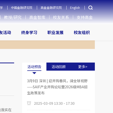
学
中国金融研究院
高金金融研究院
English
教授/研究
高金智库
校友关系
支持高金
友活动
终身学习
职业发展
校友组织
活动预告
活动回顾
更多>
3月9日 深圳 | 迎并购春风，阔全球视野
——SAIF产业并购论坛暨2026级MBA招
生政策发布
2025-03-09 13:30 - 17:30
是我实在