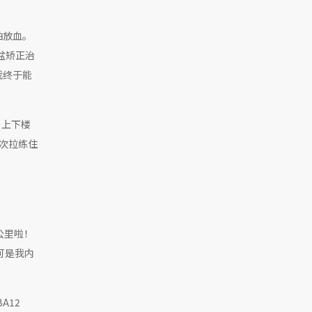
怕放血。
盆矫正治
我终于能
、上下楼
次拉练住
公里啦！
可是我内
A12