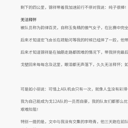
剩下的四公里，锦祥带着我加速前行不停对我说：纯子很棒
无法释怀
被队员称为韵律百灵，自称玉兔精的傲气女子，在比赛中完
后来才知道宏飞会长在疏勒河等我的时候已经摔了一跤，他
后来才知道锦祥是在抽筋走路都困难的情况下，带我拼完最
戈壁回来每每念及这里，眼泪都无声落下，久久无法释怀；
可是如小丽说：可惜上A队机会只有一次，就像人生没有彩排
我为自己能成为戈12A队的一员而自豪，我的队友们都那么
艰难险阻！
特别一提的是，文中与我没有交集的李晓青，他三天跑在前