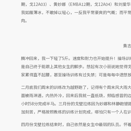
期，戈12A03）、黄妙娜（EMBA12期，戈12A04）和
我如履薄冰，不敢掉以轻心，一反我平常豪爽的气概；而平
肉。
黄
腾冲回来，我一下轻了5斤。速度和耐力也开始提升！操场训练
是自己终于能跟上其他女生的脚步。想起有次小丽说她觉得
家累得直不起腰，甚至操场训练有过失禁；可是每每中途想
二月底我们周末的训练改为越野跑了，记得有个周末风大雨
面被雨淋透，内热外冷，回来后我就一直低烧，频临感冒的边
小时58分完成半马。三月份的戈壁拉练因为妙娜和林静跑错
加刻苦，严格按照教练的训练计划完成，哪怕只有一个人在
四月份戈壁拉练结束时，自己依然是女生中最弱的队员。怀