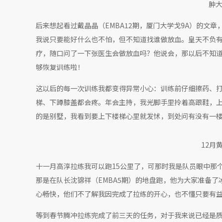
肿
后来想起看过戴晶晶（EMBA12期，厦门大学戈9A）的文
我说只要能好什么也不怕，但不知道找谁做放血。皇天不负有心
疗，随口问了一下张医生会做放血吗？他说会，那以后不知道
够恢复训练啦！
这以后的每一次训练我都变得异常小心：训练前仔细擦药、
梯、下蹲膝盖都会疼。年会主持，我光脚手里拎着高跟鞋，上
的是别墅，我看到要上下楼梯心里就发怵，到处问有没有一
12月
十一月高淳拉练我可以跑15公里了，可那时我是队员眼中那
那是在队长沈锦祥（EMBA5期）的地盘跑，他为大家准备
心畅快，他们不了解我因完成了拉练的开心，也不懂只要有
等到春节腾冲拉练完成了前三天的任务，对于我来说已经是质