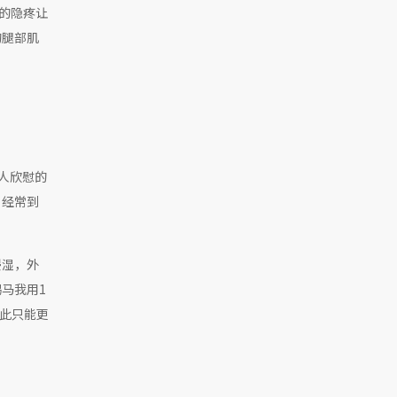
常的隐疼让
的腿部肌
人欣慰的
，经常到
。
浸湿，外
马我用1
因此只能更