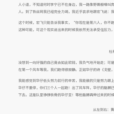
人小道，不知道何时李宁已不在身边，我一路像野兽般嚎叫
人。到了铁丝网我已经完全力竭，我近乎哀求地跟宏飞说：
这个时候，宏飞只能告诉我事实，“你现在是第六人，你不
这种可能，可这个现实说出来的时候我依然无法承受住压力
杜
没想到一向好强的自己竟会如此软弱，我负气地开始走；可
在第一个风车等我，我们跑得很寂静。正如华仔的诗《戈壁
我能感觉到华仔低头努力前行的辛苦，我能做的只是努力跟
华仔不要停，你们三个人一起跑！出了风车阵，华仔的胳膊
下去。这是队里铮铮铁骨的华仔亚！等他胳膊再伸过来的时
从左到右：