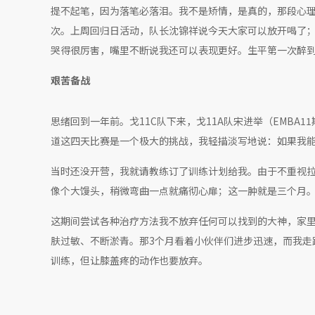
提不起笔，因为落笔必落泪。我不是矫情，是真的，那段心
次。上周回归日活动，队长沈锦祥说今天大家可以放开喝了
哭得很厉害，嘴里不断说我还可以表现更好。生平第一次醉
艰苦备战
思绪回到一年前。戈11C队下来，戈11A队宋进举（EMBA
道这四天比赛是一个极大的挑战，我轻描淡写地说：如果我
当时还没开营，我就请教练订了训练计划给我。由于不重视
像个大馒头，稍微弯曲一点就痛彻心扉；这一肿就是三个月
这期间尝试各种治疗方法我不放弃任何可以找到的大神，家
肤过敏、不断淤青。那3个月看着小伙伴们进步迅速，而我走
训练，但让膝盖疼的动作也要放弃。