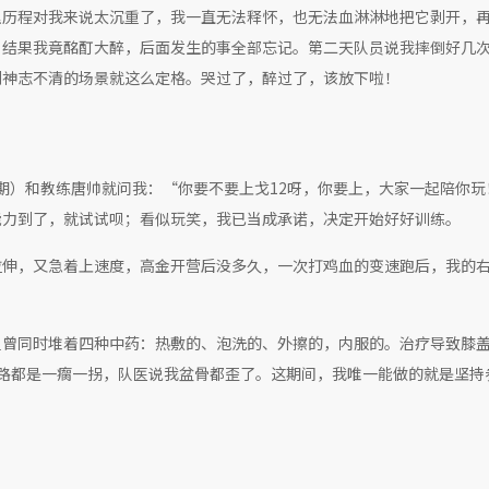
理历程对我来说太沉重了，我一直无法释怀，也无法血淋淋地把它剥开，
；结果我竟酩酊大醉，后面发生的事全部忘记。第二天队员说我摔倒好几
到神志不清的场景就这么定格。哭过了，醉过了，该放下啦！
11期）和教练唐帅就问我：“你要不要上戈12呀，你要上，大家一起陪你
能力到了，就试试呗；看似玩笑，我已当成承诺，决定开始好好训练。
拉伸，又急着上速度，高金开营后没多久，一次打鸡血的变速跑后，我的
。
里曾同时堆着四种中药：热敷的、泡洗的、外擦的，内服的。治疗导致膝
路都是一瘸一拐，队医说我盆骨都歪了。这期间，我唯一能做的就是坚持