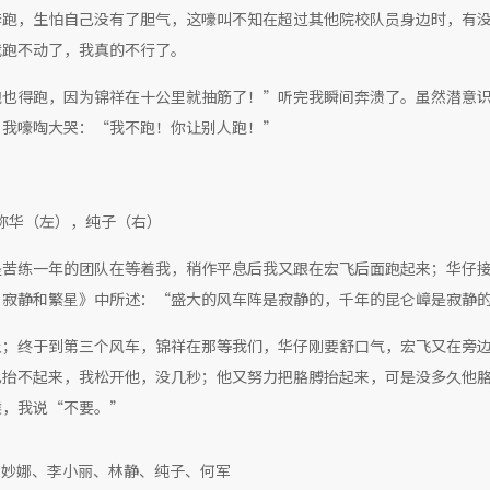
奔跑，生怕自己没有了胆气，这嚎叫不知在超过其他院校队员身边时，有
我跑不动了，我真的不行了。
跑也得跑，因为锦祥在十公里就抽筋了！”听完我瞬间奔溃了。虽然潜意
，我嚎啕大哭：“我不跑！你让别人跑！”
称华（左），纯子（右）
是苦练一年的团队在等着我，稍作平息后我又跟在宏飞后面跑起来；华仔
，寂静和繁星》中所述：“盛大的风车阵是寂静的，千年的昆仑嶂是寂静
上；终于到第三个风车，锦祥在那等我们，华仔刚要舒口气，宏飞又在旁
已抬不起来，我松开他，没几秒；他又努力把胳膊抬起来，可是没多久他
候，我说“不要。”
黄妙娜、李小丽、林静、纯子、何军