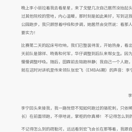
晚上李小丽拉着我去看星星，来了戈壁几次自己居然没抬起
过其他院校的营地，内心温暖，那时刻是如此美好，写到这
公园跑步，我只顾想着呼吸和步调，她居然会突然说：看那
要实力！
比赛第二天的起床号吹响，我们已整装待发，开始热身，看
天前队是锦祥、晓青和何军，华仔调整到后队来帮女生。因
慢慢调整呼吸。随后，田霖前去陪跑林静；我自己一个人跑
就在这时对讲机里传来领队张宏飞（EMBA6期）的声音：
李宁回头来接我，我一路恍惚不知如何跑过的骆驼刺，只依稀
长）在前面领跑，不停地说，掌柜的你真棒！ 不记得怎么到
不记得怎么到的疏勒河，远远看到宏飞会长在那等着，我跟