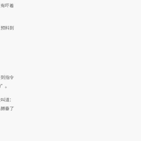
没有吓着
识预料到
接到指令
的”。
边叫道：
胳膊垂了