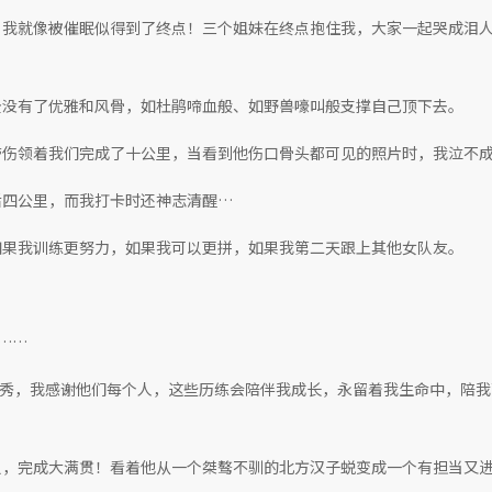
！我就像被催眠似得到了终点！三个姐妹在终点抱住我，大家一起哭成泪
全没有了优雅和风骨，如杜鹃啼血般、如野兽嚎叫般支撑自己顶下去。
带伤领着我们完成了十公里，当看到他伤口骨头都可见的照片时，我泣不
后四公里，而我打卡时还神志清醒…
如果我训练更努力，如果我可以更拼，如果我第二天跟上其他女队友。
……
优秀，我感谢他们每个人，这些历练会陪伴我成长，永留着我生命中，陪
队，完成大满贯！看着他从一个桀骜不驯的北方汉子蜕变成一个有担当又