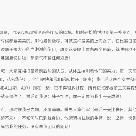
风景，也没心思观赏沿路各团队的风貌。相对轻松愉悦地到第一补给点，
何时候都要美美的，哪怕累到极尽，可就这样爱美的上海女子，在比赛日
两边鸽子蛋大小的血淋淋的伤口，想到这美腿上要留两个疤痕，就哽咽地
铁地回复说拼啦！那豪气不输任何须眉！
区域，大家互相打量着前后队的队员，从体型揣测着他们的实力；第一天
期，A10，花名华仔），他们很快和我们后队拉开了距离；我们后队四个女生和
霖（EMBA11期，A07）跑在一起；已不得很多过程，所有记忆都被第二天赛
子就交给你了。然后对我说：纯子加油，你一定要为我出一天成绩！
终点。那时候我已力竭，步履蹒跚。暖男大拿何军（最后一天比赛日，其
久起不来），不知何时已到我身边，他紧紧拉住我的手臂，说：坚持，快
教练给我的任务，没有辜负团队的期待！