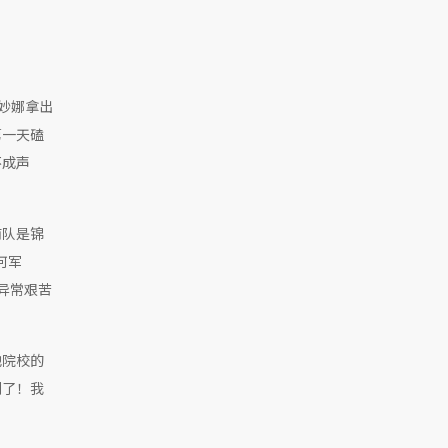
妙娜拿出
第一天磕
不成声
前队是锦
何军
程异常艰苦
他院校的
到了！我