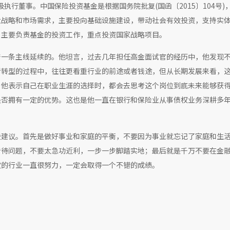
级执行董事。中国保险投资基金是根据国务院批复(国函〔2015〕104号)
大战略和市场需求，主要投向基础设施建设，带动社会有效投资，支持实
，主要负责基金的投资工作，重点投资国家战略项目。
着一条主线延续的。他坦言，过去几年担任高金面试官的经历中，他发现
者转型的过程中，往往更看重行业的前途或者钱途，但从长期发展来看，
，他表示自己在职业生涯的选择时，都会去思考这个岗位到底未来能够获
是否拥有一定的优势。这也是他一直在银行和保险业从事债权业务深耕多
些建议。首先是做好事业和家庭的平衡，不要因为事业就忘记了家庭和生
看待问题，不要太急功近利，一步一步脚踏实地；最后就是千万不要在金
定的行业一直很努力，一定会取得一个不错的成绩。