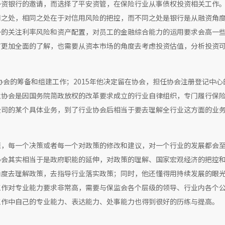
外资银行的邀请，而选择了平安资管，在保险行业从事债权投资相关工作
同之处，相同之处在于对信用风险的把控，而不同之处是银行是从融资角
多的关注利率风险和资产配置，对员工的金融综合能力的运用要求会高一
有更加全面的了解，也需要从资本市场的角度去考虑投资估值，分析投资
协会的筹备和组建工作；2015年他决定留在协会，担任协会注册登记中心
业协会是因国务院简政放权的改革要求成立的行业自律组织，专门履行保
司的某个具体业务，到了行业协会后相当于要去理解全行业这方面的业务
题，每一个决策或者每一个对政策的修改和建议，对一个行业的发展都会
协会其实相当于是政府职能的延伸，对政策的理解、国家宏观经济的把控
角度去理解政策，去指导行业落实政策；同时，他还懂得用持续发展的眼
工作对专业能力要求非常高，需要与保监会各个层级的领导、行业内各个
工作中自己的专业能力、表达能力、处事能力也得到很好的历练与提高。