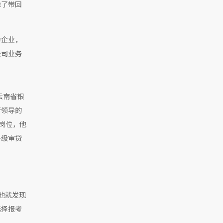
除了带回
力企业，
公司业务
云南省银
行领导的
岗位，他
一级审贷
他就发现
选择报考