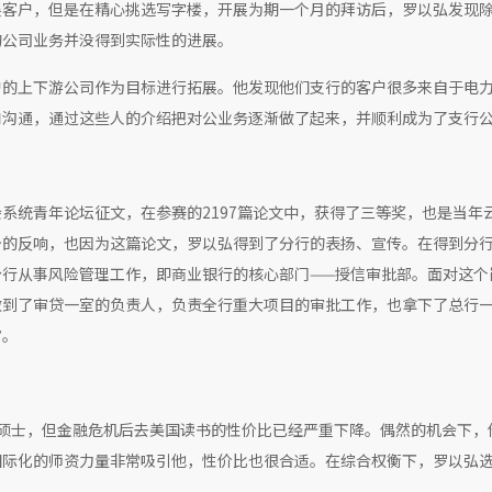
展客户，但是在精心挑选写字楼，开展为期一个月的拜访后，罗以弘发现
的公司业务并没得到实际性的进展。
户的上下游公司作为目标进行拓展。他发现他们支行的客户很多来自于电
和沟通，通过这些人的介绍把对公业务逐渐做了起来，并顺利成为了支行
系统青年论坛征文，在参赛的2197篇论文中，获得了三等奖，也是当年
少的反响，也因为这篇论文，罗以弘得到了分行的表扬、宣传。在得到分
行从事风险管理工作，即商业银行的核心部门——授信审批部。面对这个
做到了审贷一室的负责人，负责全行重大项目的审批工作，也拿下了总行
官。
硕士，但金融危机后去美国读书的性价比已经严重下降。偶然的机会下，
国际化的师资力量非常吸引他，性价比也很合适。在综合权衡下，罗以弘