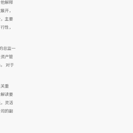
。他解释
度展开，
些，主要
可行性，
的总监一
险资产管
。 对于
至关重
和解读要
光，灵活
公司的副