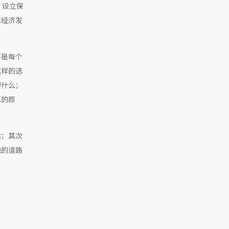
，设立保
体经济发
不是每个
这样的选
得什么；
年的原
活；其次
融的道路