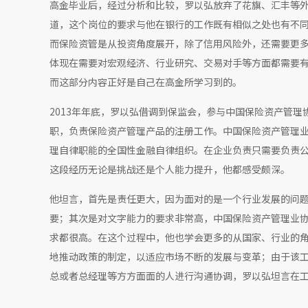
高金毕业后，经过分析和比较，罗以弘放弃了花旗、汇丰等
道，这个岗位的要求与他在银行的工作既有相似之处也有不
而保险资管是从投资角度展开，除了信用风险外，还需要更
体现在需要对宏观经济、行业研究、交易对手等方面都需要
而这部分内容正好是自己在高金所学习到的。
2013年年底，罗以弘借调到保监会，参与中国保险资产管理
职，负责保险资产管理产品的注册工作。中国保险资产管理
理自律职能的全国性金融自律组织。在企业负责只需要负责公
这段经历无论是挑战还是个人能力提升，他都感受颇深。
他坦言，首先是责任更大，因为面对的是一个行业发展的问
要；其次是对文字能力的要求非常高，中国保险资产管理业
求都很高。在这个过程中，他也学会更多的从国家、行业的
地推动政策的制定，以适应市场不断的发展与变革；由于该
总或者总经理等方方面面的人进行沟通协调，罗以弘坦言在