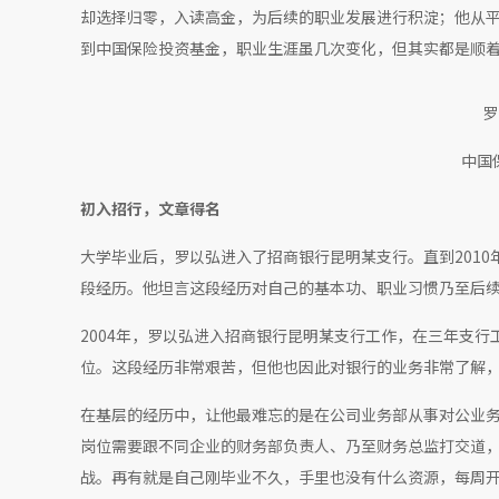
却选择归零，入读高金，为后续的职业发展进行积淀；他从
到中国保险投资基金，职业生涯虽几次变化，但其实都是顺
罗
中国
初入招行，文章得名
大学毕业后，罗以弘进入了招商银行昆明某支行。直到201
段经历。他坦言这段经历对自己的基本功、职业习惯乃至后
2004年，罗以弘进入招商银行昆明某支行工作，在三年支行
位。这段经历非常艰苦，但他也因此对银行的业务非常了解
在基层的经历中，让他最难忘的是在公司业务部从事对公业
岗位需要跟不同企业的财务部负责人、乃至财务总监打交道
战。再有就是自己刚毕业不久，手里也没有什么资源，每周