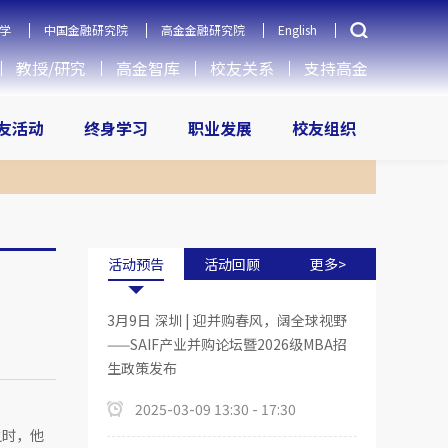
学
中国金融研究院
高金金融研究院
English
教授/研究
高金智库
校友关系
支持高金
友活动
终身学习
职业发展
校友组织
活动预告
活动回顾
更多>
3月9日 深圳 | 迎并购春风，阔全球视野
——SAIF产业并购论坛暨2026级MBA招
生政策发布
2025-03-09 13:30 - 17:30
之时，他