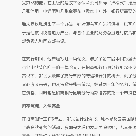
受煎熬的他，在上级的建议下像保险公司那样“扫楼式”拓
几张信用卡申请表和几张金葵花（贵宾卡）外，银行所需要
后来罗以弘想出了一个办法，针对现有客户进行深挖，以客
于是他就围绕着电力产业，与各个企业的财务总监进行接洽
部负责人和团支部书记。
在支行期间，他曾经写过一篇论文，参加了第二届中国银监会
行业中获奖的唯一的一篇论文，在招商银行昆明分行引起不
赏识下，罗以弘放弃了支行丰厚的待遇和晋升的机会，到了分
又心虚又高兴，他从审贷会秘书做起，经过两三年的努力，
官资格，同时也是招商银行昆明分行内部培养的第一个审贷
归零沉淀，入读高金
在招商银行工作6年后，罗以弘计划读书，原本是想去美国读
了高金秋令营的活动，参加完之后他发现学院很好，尤其是
高金，并最终入读2010级全日制MBA项目。