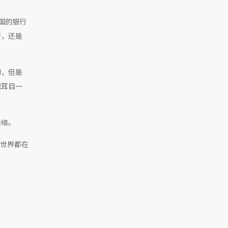
国的银行
好，还是
的，但是
他耳目一
网络。
全世界都在