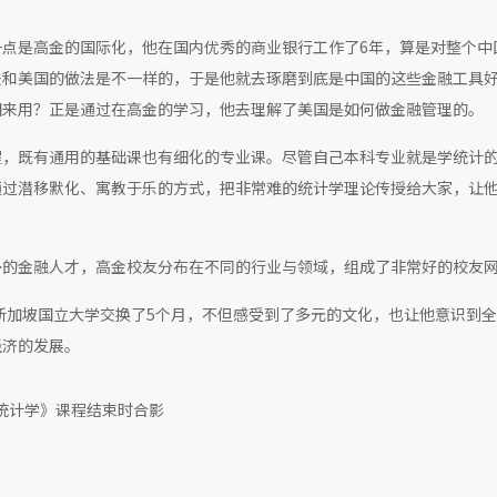
点是高金的国际化，他在国内优秀的商业银行工作了6年，算是对整个中
法和美国的做法是不一样的，于是他就去琢磨到底是中国的这些金融工具
国来用？正是通过在高金的学习，他去理解了美国是如何做金融管理的。
程，既有通用的基础课也有细化的专业课。尽管自己本科专业就是学统计
通过潜移默化、寓教于乐的方式，把非常难的统计学理论传授给大家，让
多的金融人才，高金校友分布在不同的行业与领域，组成了非常好的校友
去新加坡国立大学交换了5个月，不但感受到了多元的文化，也让他意识到
经济的发展。
统计学》课程结束时合影