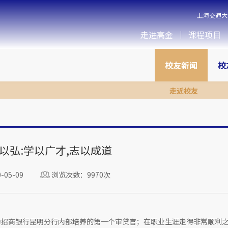
上海交通大
走进高金
课程项目
校友新闻
校
走近校友
以弘:学以广才,志以成道
05-09
浏览次数：9970次
为招商银行昆明分行内部培养的第一个审贷官；在职业生涯走得非常顺利