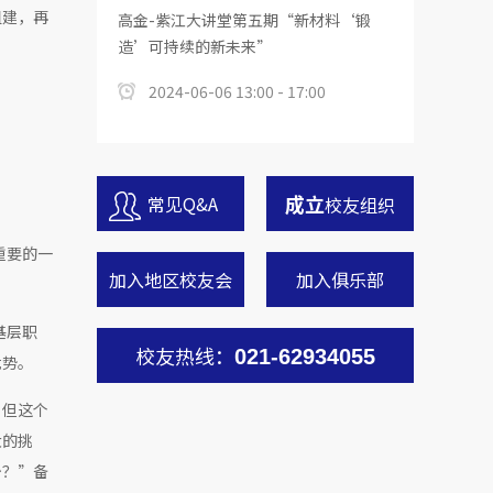
组建，再
高金-紫江大讲堂第五期“新材料‘锻
造’可持续的新未来”
2024-06-06 13:00 - 17:00
成立
常见Q&A
校友组织
重要的一
加入地区校友会
加入俱乐部
基层职
校友热线：
021-62934055
优势。
，但这个
大的挑
少？”备