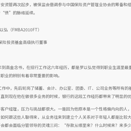
平安资管再次起步，被保监会借调参与中国保险资产管理业协会的筹备和
着“债”的脉络延续。
以弘（FMBA2010FT）
保险投资基金高级执行董事
0年到高金念书，在招行工作这六年经历，都是罗以弘觉得到职业生涯里最
续职业的辨别有着非常重要的影响。
工作中，先后轮岗了储蓄、会计、办公室、团委、IT、公司业务等所有的
，直到现在他在做很多业务的时候，银行的这段工作经历都带来了明显的
务客户经理，压力与挑战都很大。一是因为他原本是一个性格偏内向的人
，如何跟这些人聊得来，从业务往来到建立个人关系对于年轻人都是比较
开会都会面临分管领导的灵魂三问：“存款从哪里来？什么时候来？来多