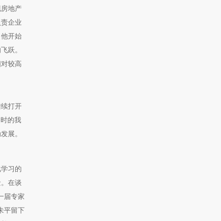
现房地产
负责企业
。他开始
的飞跃。
相对较高
陆续打开
当时的我
动发展。
化学习的
金。在谈
一届专家
朱平留下