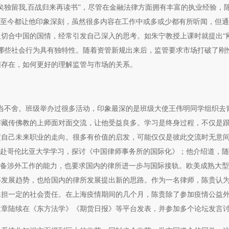
邈矣独留我,百战归来再读书”，尽管在金融法律方面拥有丰富的执业经验，
程至今都让他印象深刻，虽然很多内容在工作中或多或少都有所听闻，但
切合中国的国情，经常引发自己深入的思考。如朱宁教授上课时就提出“
哪些社会行为具有独特性。随着资管新规出来后，监管要求市场打破了刚
旧存在，如何更好的理解监管与市场的关系。
相当不舍。班级举办过很多活动，印象最深的是班级大使王伟明同学组织去
与藏传佛教的上师面对面交流，让他受益良多。学习是终身过程，不仅是
定自己未来职业的走向。很多有价值的启发，可能仅仅是彼此交流时无意
学者赴哥伦比亚大学学习，探讨《中国律师事务所的国际化》；他介绍道，
具备涉外工作的能力，也要求国内的律所进一步与国际接轨。欧美成熟大
等发展趋势，也给国内的律所发展提出新的思路。作为一名律师，陈贵认
承担一定的社会责任。在上海疫情期间的几个月，陈贵除了参加疫情公益
文章陆续在《东方法学》《期货日报》等平台发表，并参加多个论坛发言