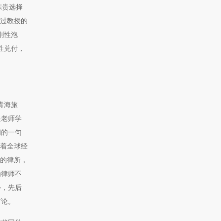
陈贵选择
通过教授的
刚性泡
性兑付，
青海旅
跟老师学
间的一句
随着全球经
型的律所，
为律师不
外，先后
讨论。