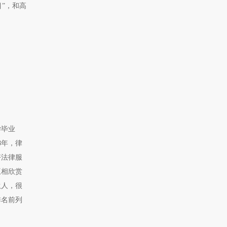
”，和高
学毕业
8年，律
好法律服
互相欣赏
伙人，很
排名前列