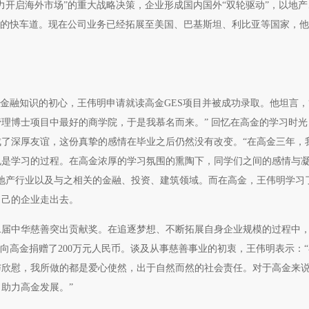
全力开启海外市场”的重大战略决策，企业形成国内国外“双轮驱动”，以地
能的快车道。现在公司业务已经拓展至美国、巴基斯坦、利比亚等国家，
掌握金融知识的初心，王伟明申请就读高金GES项目并被成功录取。他坦言，
理博士项目中最好的商学院，于是我慕名而来。” 回忆在高金的学习时光
了深厚友谊，这份真挚的感情在毕业之后仍然没有改变。“在高金三年，
也是学习的过程。在高金浓厚的学习氛围的熏陶下，同学们之间的感情与
地产行业以及与之相关的金融、投资、建筑领域。而在高金，王伟明学习
自己的企业走出去。
二届中华慈善突出贡献奖。在追逐梦想、不断拓展自身企业规模的过程中
计向高金捐赠了200万元人民币。谈及从事慈善事业的初衷，王伟明表示：
与欣慰，我所做的都是爱心使然，出于自然而然的社会责任。对于高金来
助力高金发展。”