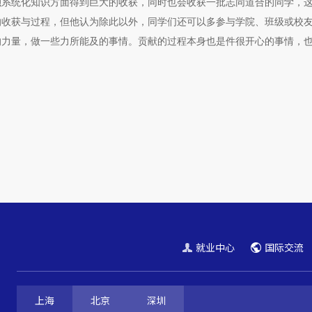
融系统化知识方面得到巨大的收获，同时也会收获一批志同道合的同学，
的收获与过程，但他认为除此以外，同学们还可以多参与学院、班级或校
的力量，做一些力所能及的事情。贡献的过程本身也是件很开心的事情，
就业中心
国际交流
上海
北京
深圳