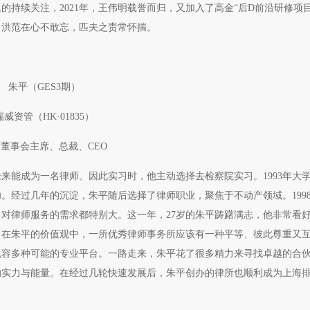
持续关注，2021年，王伟明载誉而归，又加入了高金“后D前沿研修项目
，洪范在心不敢忘，匹夫之责常怀揣。
朱平（GES3期）
瑞威资管（HK·01835）
董事会主席、总裁、CEO
来能成为一名律师。因此实习时，他主动选择去检察院实习。1993年大
。经过几年的沉淀，朱平随后选择了律师职业，聚焦于不动产领域。199
对律师服务的需求都特别大。这一年，27岁的朱平踌躇满志，他非常看
。在朱平的价值观中，一所优秀律师事务所应该有一种平等、彼此尊重又
包容多种可能的专业平台。一路走来，朱平花了很多精力来寻找卓越的合
的实力与能量。在经过几轮快速发展后，朱平创办的律所也顺利成为上海