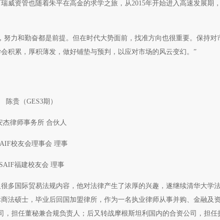
瑞威资管也随着朱平在高金的求学之旅，从2015年开始进入高速发展期
，努力和勤奋都是前提。但在时代大势面前，找准方向也很重要。保持对
会积累，厚积薄发，做好铺垫与预判，以应对市场的风云变幻。”
陈贵（GES3期）
安杰律师事务所 合伙人
SAIF校友会理事会 理事
SAIF福建校友会 理事
及很多国际贸易法规内容，他对法律产生了浓厚的兴趣，遂继续清华大学
际商法硕士，毕业后回国加盟律所，作为一名执业律师从事并购、金融及
司，担任董秘兼合规负责人；后又转战摩根斯坦利国内的合资公司，担任