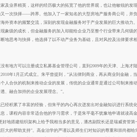
业家及业界精英，这样的经历极大的拓宽了他的世界观，也让他敏锐的发
涯的又一次抉择——跨界。他加入了一家知名的大型房地产服务商公司，并
与海外资本的频繁交流，深刻的发现金融服务对于产业发展的巨大推动力
来现象级的成长，但金融服务的加入却能给企业乃至整个行业带来几何级
不断地思考与抉择，他选择了以不动产业务为基础，且对风控及法律要求
至没有地方可以注册成立私募基金管理公司，直到2009年的天津、上海才
010年1月正式成立。朱平曾提到，“从法律到商业，再从商业到金融，
靠个人合伙的机制来推动企业的发展，传统的企业通常是通过公司制来推
透、融合加持的企业发展理念。”。
域已经积累了丰富的经验，但朱平的内心再次迸发出对金融知识进行系统
招生信息，课程内容非常适合他的学习需求，于是朱平毫不犹豫地申请就读高
更好地搭建组织架构上给予我相当多的意见，潘杰副院长还是瑞威资管第
巨大的帮助支持”。高金治学的严谨以及师生们对知识的尊重和崇尚都给