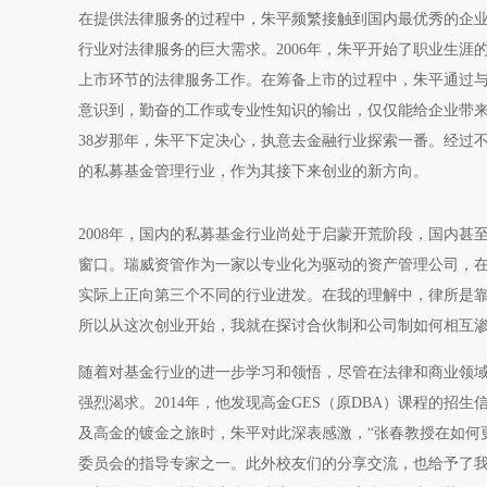
在提供法律服务的过程中，朱平频繁接触到国内最优秀的企
行业对法律服务的巨大需求。2006年，朱平开始了职业生
上市环节的法律服务工作。在筹备上市的过程中，朱平通过
意识到，勤奋的工作或专业性知识的输出，仅仅能给企业带
38岁那年，朱平下定决心，执意去金融行业探索一番。经过
的私募基金管理行业，作为其接下来创业的新方向。
2008年，国内的私募基金行业尚处于启蒙开荒阶段，国内甚
窗口。瑞威资管作为一家以专业化为驱动的资产管理公司，在2
实际上正向第三个不同的行业进发。在我的理解中，律所是
所以从这次创业开始，我就在探讨合伙制和公司制如何相互渗
随着对基金行业的进一步学习和领悟，尽管在法律和商业领
强烈渴求。2014年，他发现高金GES（原DBA）课程的
及高金的镀金之旅时，朱平对此深表感激，“张春教授在如何
委员会的指导专家之一。此外校友们的分享交流，也给予了我