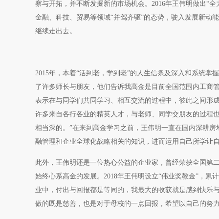
察与开拓，并不断发掘新的市场机会。2016年王伟明做出“
金融、科技、贸易等领域“并驾齐驱”的态势，驶入发展新动
继续走出去。
2015年，本着“活到老，学到老”的人生信条及深入和系统
了许多师长与朋友，他们告诉我高金是目前全国范围内工商管
表示在与同学们共同学习、相互交流的过程中，彼此之间形成
许多来自各行各业的精英人才，与老师、同学交朋友的过程
相当深的。”在来到高金学习之前，王伟明一直在国内深耕房
融管理和企业全球化战略相关的知识，进而运用自己所学让
此外，王伟明还是一位热心公益的企业家，曾经荣获全国第
始终心系高金的发展。2018年王伟明设立“伟业奖教金”，累
业中，付出与回报都是等同的，我最大的收获就是感到快乐
做的既是慈善，也是对于母校的一点回报，希望以自己的努力