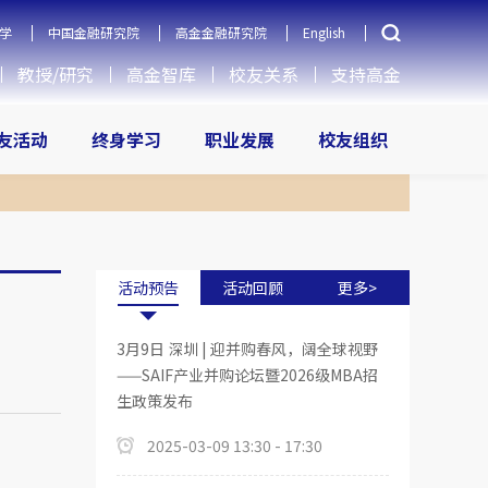
学
中国金融研究院
高金金融研究院
English
教授/研究
高金智库
校友关系
支持高金
友活动
终身学习
职业发展
校友组织
活动预告
活动回顾
更多>
3月9日 深圳 | 迎并购春风，阔全球视野
——SAIF产业并购论坛暨2026级MBA招
生政策发布
2025-03-09 13:30 - 17:30
。