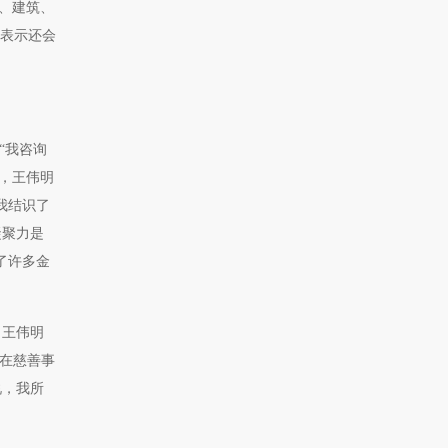
产、建筑、
他表示还会
“我咨询
，王伟明
我结识了
凝聚力是
了许多金
，王伟明
“在慈善事
说，我所