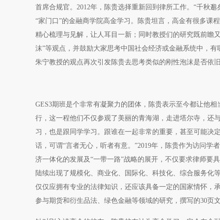
首席合规官。2012年，陈贵选择重新回到律所工作。“千秋
“家门口”的金融商学院高金学习。陈贵坦言，高金有很多课
精心梳理与见解，让人耳目一新；同时教授们的研究既前瞻又
沫”等观点，并鼓励大家思考中国社会经济或金融系统中，有
朱宁教授的观点再次引发陈贵去思考类似的刚性泡沫是否依
GES3期班是个非常有凝聚力的团体，陈贵表示至今都让他
行，这一程他们不仅参观了美丽的青海湖，走进塔尔寺，还
习，也是跟同学学习。跟谁在一起非常的重要，甚至可能决
话，可谓“言者无心，听者有意。”2019年，陈贵作为访问
济一体化的发展及“一带一路”战略的展开，不仅要求律师要
陆续出现了规模化、商业化、国际化、科技化、综合服务化
仅仅应拥有专业的法律知识，还应该具备一定的国家情怀，
参与期货和衍生品法、绿色金融等领域的研究，撰写的30页