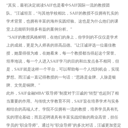
“其实，最初决定就读SAIF也是看中SAIF国际一流的教授团
队。”汪诚坦言，“与其他学校相比，SAIF的教授不仅拥有扎实的
学术背景，也拥有丰富的海外实践经验。这也是为什么他们的课
堂上总能听到很多有益的案例分析。”
“SAIF的教授风格鲜明，在他们的身上，你学到的不仅仅是学术
上的成就，更是为人师表的崇高品德。”让汪诚评选一位最佳教
授，她显得很为难，在她看来，每一个教授都当得起这个荣誉。
坦率地说，每一个人进入SAIF学习的目的和出发点各不相同，但
是，SAIF就是这样一个平台，可以帮助每一个人找到机会，实现
梦想。而汪诚一直记得教授的一句话：“思路是金牌、人脉是银
牌、文凭是铜牌。”
此外，SAIF金融MBA“双导师”制度对于汪诚的“转型”也起到了相
当重要的作用。与传统大学教育不同，SAIF旨在培养学术与实务
相结合的高端人才。学院不仅拥有一流的教授，培养学员具有扎
实的理论基础；而且还聘请具有丰富实战经验的商业高管，担任
学员的“职业导师”。通过与“职业导师”的多次对话，汪诚更加坚定