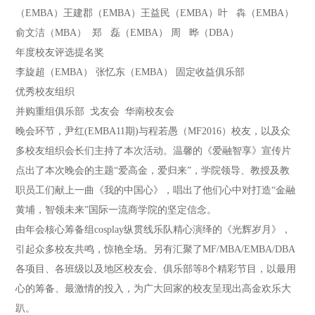
（EMBA）王建郡（EMBA）王益民（EMBA）叶 犇（EMBA）
俞文洁（MBA） 郑 磊（EMBA） 周 晔（DBA）
年度校友评选提名奖
李旋超（EMBA） 张忆东（EMBA） 固定收益俱乐部
优秀校友组织
并购重组俱乐部 戈友会 华南校友会
晚会环节，尹红(EMBA11期)与程若愚（MF2016）校友，以及众
多校友组织会长们主持了本次活动。温馨的《爱融智享》宣传片
点出了本次晚会的主题“爱高金，爱归来”，学院领导、教授及教
职员工们献上一曲《我的中国心》，唱出了他们心中对打造“金融
黄埔，智领未来”国际一流商学院的坚定信念。
由年会核心筹备组cosplay纵贯线乐队精心演绎的《光辉岁月》，
引起众多校友共鸣，惊艳全场。另有汇聚了MF/MBA/EMBA/DBA
各项目、各班级以及地区校友会、俱乐部等8个精彩节目，以最用
心的筹备、最激情的投入，为广大回家的校友呈现出高金欢乐大
趴。