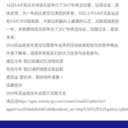
14日SAIF高尔夫球俱乐部举行了2017年终总结赛，以球会友，再
续友情，为一年的比赛交出满意的答卷。16日上午SAIF戈友会还
在SAIF2018迎新跑，大家以积极向上健康的心态，乐跑迎接新的
一年。并购重组俱乐部举办了2017年终总结会，回顾过去，展望
未来。
2018高金校友年度论坛暨新年会系列活动在精彩纷呈的新年晚会
中落下帷幕，感谢所有校友们的大力支持与全程参与。
难忘今宵 我们收藏记忆深情回望
告别今宵 我们满怀憧憬全新起航
爱高金·爱归来，期待明年再聚！
温馨提示
2018年高金校友年会图片花絮大全
请点击https://open.weixin.qq.com/connect/oauth2/authorize?
appid=wx183defebc64b7a84&redirect_uri=http%3A%2F%2Fgallery.vpho