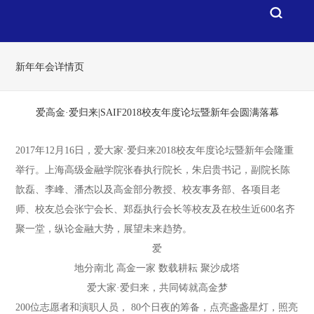
新年年会详情页
爱高金·爱归来|SAIF2018校友年度论坛暨新年会圆满落幕
2017年12月16日，爱大家·爱归来2018校友年度论坛暨新年会隆重
举行。上海高级金融学院张春执行院长，朱启贵书记，副院长陈
歆磊、李峰、潘杰以及高金部分教授、校友事务部、各项目老
师、校友总会张宁会长、郑磊执行会长等校友及在校生近600名齐
聚一堂，纵论金融大势，展望未来趋势。
爱
地分南北 高金一家 数载耕耘 聚沙成塔
爱大家·爱归来，共同铸就高金梦
200位志愿者和演职人员， 80个日夜的筹备，点亮盏盏星灯，照亮