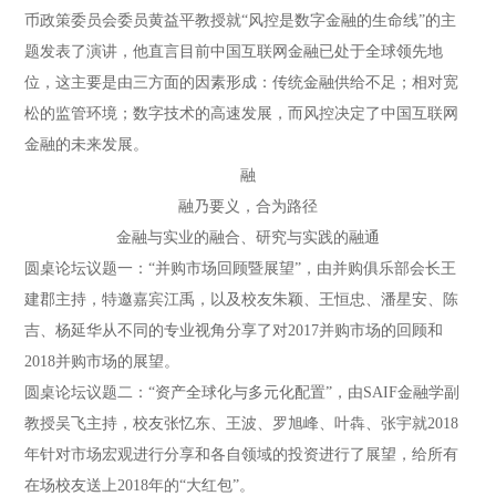
币政策委员会委员黄益平教授就“风控是数字金融的生命线”的主
题发表了演讲，他直言目前中国互联网金融已处于全球领先地
位，这主要是由三方面的因素形成：传统金融供给不足；相对宽
松的监管环境；数字技术的高速发展，而风控决定了中国互联网
金融的未来发展。
融
融乃要义，合为路径
金融与实业的融合、研究与实践的融通
圆桌论坛议题一：“并购市场回顾暨展望”，由并购俱乐部会长王
建郡主持，特邀嘉宾江禹，以及校友朱颖、王恒忠、潘星安、陈
吉、杨延华从不同的专业视角分享了对2017并购市场的回顾和
2018并购市场的展望。
圆桌论坛议题二：“资产全球化与多元化配置”，由SAIF金融学副
教授吴飞主持，校友张忆东、王波、罗旭峰、叶犇、张宇就2018
年针对市场宏观进行分享和各自领域的投资进行了展望，给所有
在场校友送上2018年的“大红包”。