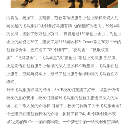
由袁岳、杨振宇、沈南鹏、范敏等顶级服务业创业家和投资人共
同发起的飞马旅以“让创业好马拥有腾飞的翅膀”为志向，经过4年
的发展，接触了数万创业项目， 投资超过150家创业企业，为创业
企业的融资近30亿，建设了如3131园区和5i Center等近30万平米的
创新综合体，更打造了“321创业节”、“赛马会”、“微股权置
换”、“飞马基金”、“飞马学堂”及“爱创业”等创业支持服 务品牌。
正是凭借在创新服务业领域的深入挖掘和不断坚持，飞马旅在创
业服务、空间与资本上，形成了创业服务领域独特的飞马新立方
模式。
对于飞马旅所取得的成绩，SAIF校友们充满了好奇。得益于钱倩
校友的悉心安排，校友们能够对飞马旅的创新生态进行深入的探
访。在工作人员的介绍和 引导下，校友们聆听了关于飞马旅全国7
个已建或在建创新载体的介绍，参观了有“24小时创新创业不夜
城”之称的5i Center的内部构造。一个梦想中的一站式创业空间就