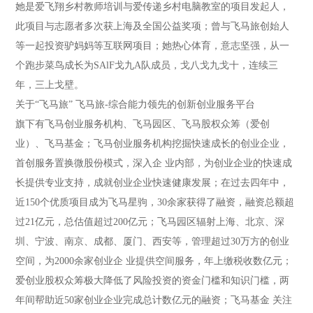
她是爱飞翔乡村教师培训与爱传递乡村电脑教室的项目发起人，
此项目与志愿者多次获上海及全国公益奖项；曾与飞马旅创始人
等一起投资驴妈妈等互联网项目；她热心体育，意志坚强，从一
个跑步菜鸟成长为SAlF戈九A队成员，戈八戈九戈十，连续三
年，三上戈壁。
关于“飞马旅”
飞马旅-综合能力领先的创新创业服务平台
旗下有飞马创业服务机构、飞马园区、飞马股权众筹（爱创
业）、飞马基金；飞马创业服务机构挖掘快速成长的创业企业，
首创服务置换微股份模式，深入企 业内部，为创业企业的快速成
长提供专业支持，成就创业企业快速健康发展；在过去四年中，
近150个优质项目成为飞马星驹，30余家获得了融资，融资总额超
过21亿元，总估值超过200亿元；飞马园区辐射上海、北京、深
圳、宁波、南京、成都、厦门、西安等，管理超过30万方的创业
空间，为2000余家创业企 业提供空间服务，年上缴税收数亿元；
爱创业股权众筹极大降低了风险投资的资金门槛和知识门槛，两
年间帮助近50家创业企业完成总计数亿元的融资；飞马基金 关注