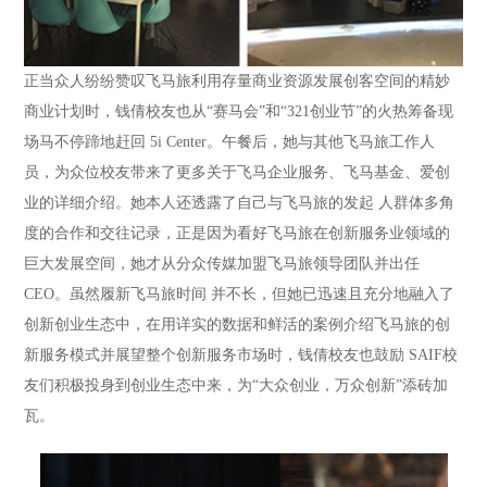
正当众人纷纷赞叹飞马旅利用存量商业资源发展创客空间的精妙
商业计划时，钱倩校友也从“赛马会”和“321创业节”的火热筹备现
场马不停蹄地赶回 5i Center。午餐后，她与其他飞马旅工作人
员，为众位校友带来了更多关于飞马企业服务、飞马基金、爱创
业的详细介绍。她本人还透露了自己与飞马旅的发起 人群体多角
度的合作和交往记录，正是因为看好飞马旅在创新服务业领域的
巨大发展空间，她才从分众传媒加盟飞马旅领导团队并出任
CEO。虽然履新飞马旅时间 并不长，但她已迅速且充分地融入了
创新创业生态中，在用详实的数据和鲜活的案例介绍飞马旅的创
新服务模式并展望整个创新服务市场时，钱倩校友也鼓励 SAIF校
友们积极投身到创业生态中来，为“大众创业，万众创新”添砖加
瓦。