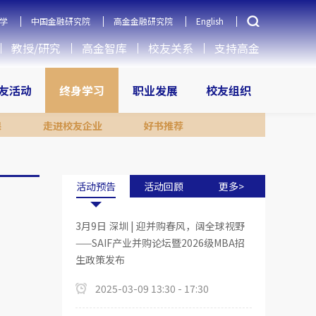
学
中国金融研究院
高金金融研究院
English
教授/研究
高金智库
校友关系
支持高金
友活动
终身学习
职业发展
校友组织
课
走进校友企业
好书推荐
活动预告
活动回顾
更多>
3月9日 深圳 | 迎并购春风，阔全球视野
——SAIF产业并购论坛暨2026级MBA招
生政策发布
2025-03-09 13:30 - 17:30