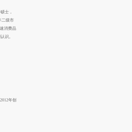
学硕士，
年二级市
快速消费品
刻认识。
012年创