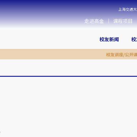
上海交通大
走进高金
课程项目
校友新闻
校
校友讲座/公开
基