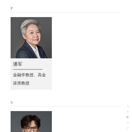
P
潘军
金融学教授、高金
讲席教授
S
A
B
C
D
E