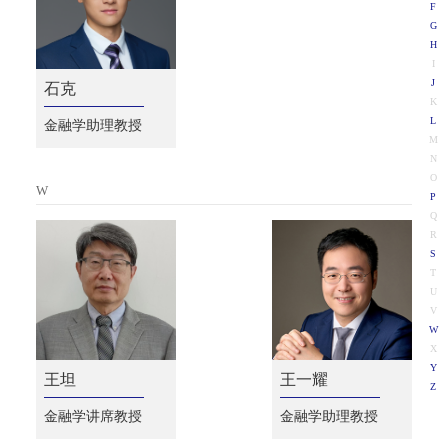
F
G
H
I
J
石克
K
L
金融学助理教授
M
N
O
W
P
Q
R
S
T
U
V
W
X
Y
王坦
王一耀
Z
金融学讲席教授
金融学助理教授