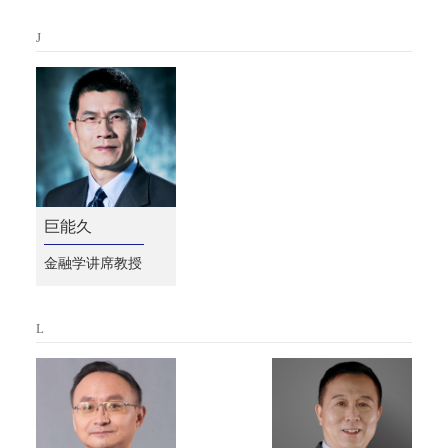
J
巨能久
金融学讲席教授
L