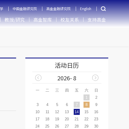
学
中国金融研究院
高金金融研究院
English
教授/研究
高金智库
校友关系
支持高金
活动日历
2026- 8
一
二
三
四
五
六
日
1
2
3
4
5
6
7
8
9
10
11
12
13
14
15
16
17
18
19
20
21
22
23
24
25
26
27
28
29
30