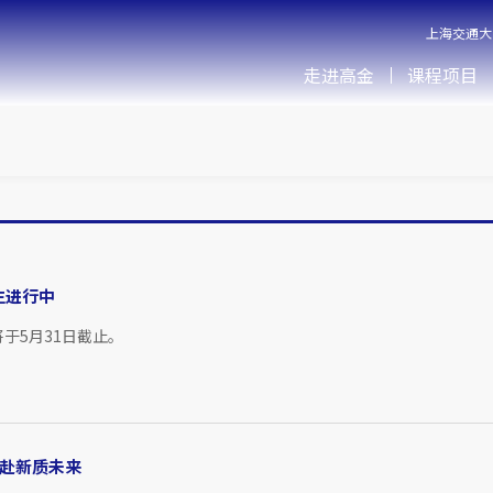
上海交通大
走进高金
课程项目
招生进行中
将于5月31日截止。
奔赴新质未来