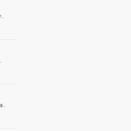
..
.
..