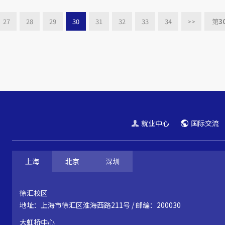
27
28
29
30
31
32
33
34
>>
第
3
就业中心
国际交流
上海
北京
深圳
徐汇校区
地址：上海市徐汇区淮海西路211号 / 邮编：200030
大虹桥中心