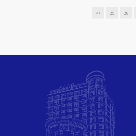
<<
25
26