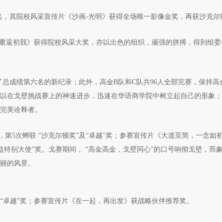
第13名，其院校风采宣传片《沙画-光明》获得全场唯一影像金奖，再获沙克尔
传片《重返初我》获得院校风采大奖，亦以出色的组织，顽强的拼搏，得到组
造了总成绩第六名的新纪录；此外，高金B队和C队共96人全部完赛，保持高
AIF以在戈壁挑战赛上的神速进步，迅速在华语商学院中树立起自己的形象
的完美诠释者。
传统，第5次蝉联 “沙克尔顿奖”及“卓越”奖；参赛宣传片《大道至简，一念如
特别大使”奖。戈赛期间， “高金高金，戈壁同心”的口号响彻戈壁，而
亮丽的风景。
顿奖”及“卓越”奖；参赛宣传片《在一起，再出发》获战略伙伴推荐奖。