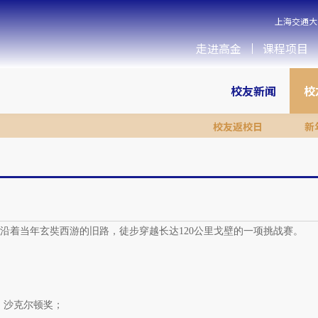
上海交通大
走进高金
课程项目
校友新闻
校
校友返校日
新
沿着当年玄奘西游的旧路，徒步穿越长达120公里戈壁的一项挑战赛。
奖，沙克尔顿奖；