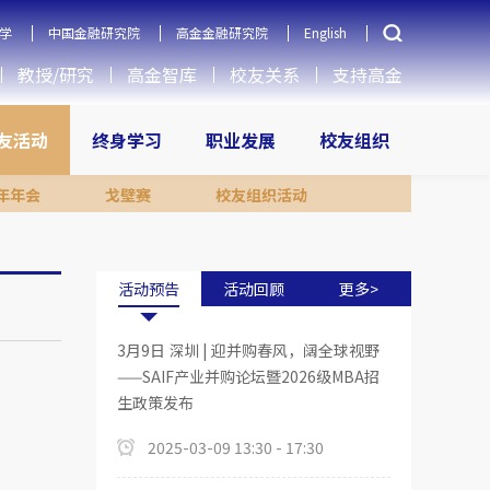
学
中国金融研究院
高金金融研究院
English
教授/研究
高金智库
校友关系
支持高金
友活动
终身学习
职业发展
校友组织
年年会
戈壁赛
校友组织活动
活动预告
活动回顾
更多>
3月9日 深圳 | 迎并购春风，阔全球视野
——SAIF产业并购论坛暨2026级MBA招
生政策发布
2025-03-09 13:30 - 17:30