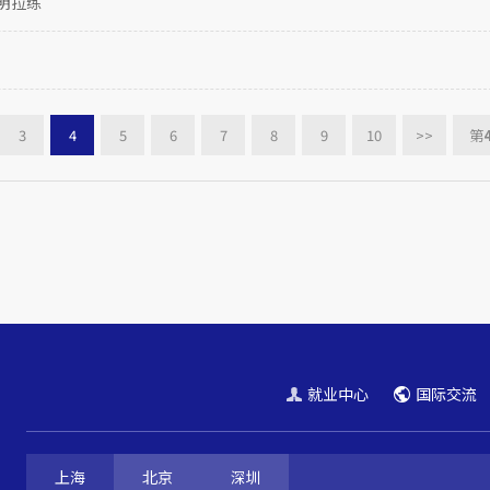
明拉练
3
4
5
6
7
8
9
10
>>
第
就业中心
国际交流
上海
北京
深圳