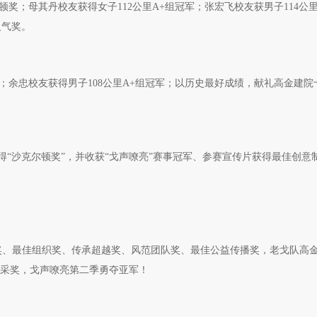
尔顿奖；母其丹校友获得女子112公里A+组冠军；张宏飞校友获男子114公里
人气奖。
顿奖；余忠校友获得男子108公里A+组冠军；以历史最好成绩，献礼高金建
9次获得“沙克尔顿奖”，并收获“戈声嘹亮”赛事冠军、参赛宣传片获得最佳创意
克尔顿奖、最佳组织奖、传承超越奖、风范团队奖、最佳公益传播奖，老戈队高
风采奖，戈声嘹亮第二季勇夺亚军！