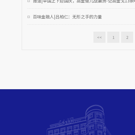
报道|举国上下迎国庆，高金健儿战瀛洲-记高金戈13崇
百味金融人|吕柏仁：无形之手的力量
<<
1
2