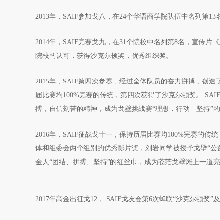
2013年，SAIF参加戈八，在24个华语商学院队伍中名列
2014年，SAIF完赛戈九，在31个院校中名列第8名，宣
院校的认可，获得沙克尔顿奖，优秀组织奖。
2015年，SAIF第四次参赛，经过全体队员的奋力拼搏，创
届比赛均100%完赛的传统，第四次获得了沙克尔顿奖。 S
搏，自信刻苦的精神，成为戈壁挑战赛“理想，行动，坚持”
2016年，SAIF征战戈十一，保持历届比赛均100%完赛的
体和组委会两个组别的优秀影片奖，刘岩同学被授予戈壁“公益
金人“团结、拼搏、坚持”的红丝巾，成为苍茫戈壁滩上一道
2017年高金出征戈12， SAIF戈友会第6次蝉联“沙克尔