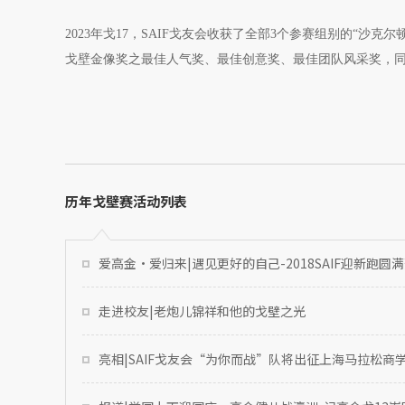
2023年戈17，SAIF戈友会收获了全部3个参赛组别的“沙
戈壁金像奖之最佳人气奖、最佳创意奖、最佳团队风采奖，同
历年戈壁赛活动列表
爱高金·爱归来|遇见更好的自己-2018SAIF迎新跑圆
走进校友|老炮儿锦祥和他的戈壁之光
亮相|SAIF戈友会“为你而战”队将出征上海马拉松商