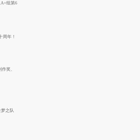
A+组第6
院十周年！
制作奖、
金梦之队