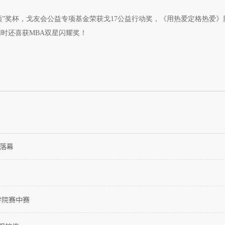
克尔顿”奖杯，戈友会公益专项基金荣获戈17公益行动奖，《用热爱定格热爱
时还喜获MBA双星闪耀奖！
满落幕
学院赛中赛