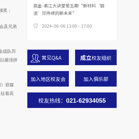
高金-紫江大讲堂第五期“新材料‘锻
顿奖；
造’可持续的新未来”
2024-06-06 13:00 - 17:00
委会及兄弟
金战队历
成立
常见Q&A
校友组织
；以顽强拼
加入地区校友会
加入俱乐部
初》获媒
象征着高
校友热线：
021-62934055