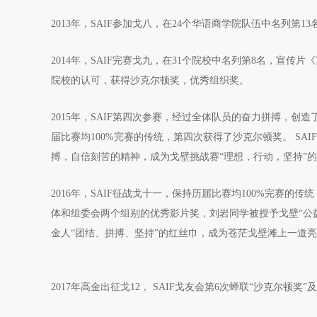
2013年，SAIF参加戈八，在24个华语商学院队伍中名列
2014年，SAIF完赛戈九，在31个院校中名列第8名，宣
院校的认可，获得沙克尔顿奖，优秀组织奖。
2015年，SAIF第四次参赛，经过全体队员的奋力拼搏，创
届比赛均100%完赛的传统，第四次获得了沙克尔顿奖。 S
搏，自信刻苦的精神，成为戈壁挑战赛“理想，行动，坚持”
2016年，SAIF征战戈十一，保持历届比赛均100%完赛的
体和组委会两个组别的优秀影片奖，刘岩同学被授予戈壁“公益
金人“团结、拼搏、坚持”的红丝巾，成为苍茫戈壁滩上一道
2017年高金出征戈12， SAIF戈友会第6次蝉联“沙克尔