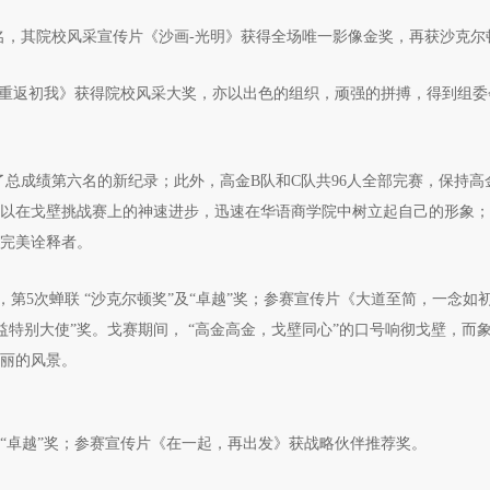
第13名，其院校风采宣传片《沙画-光明》获得全场唯一影像金奖，再获沙克尔
传片《重返初我》获得院校风采大奖，亦以出色的组织，顽强的拼搏，得到组
造了总成绩第六名的新纪录；此外，高金B队和C队共96人全部完赛，保持高
AIF以在戈壁挑战赛上的神速进步，迅速在华语商学院中树立起自己的形象
的完美诠释者。
传统，第5次蝉联 “沙克尔顿奖”及“卓越”奖；参赛宣传片《大道至简，一念如
特别大使”奖。戈赛期间， “高金高金，戈壁同心”的口号响彻戈壁，而
亮丽的风景。
顿奖”及“卓越”奖；参赛宣传片《在一起，再出发》获战略伙伴推荐奖。