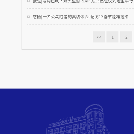
报道|号角已响·烽火重燃-SAIF戈13出征仪式隆重举行
感悟|一名菜鸟跑者的真切体会-记戈13春节楚雄拉练
<<
1
2