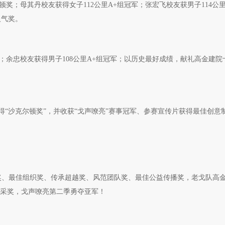
尔顿奖；母其丹校友获得女子112公里A+组冠军；张宏飞校友获男子114公里
人气奖。
顿奖；余忠校友获得男子108公里A+组冠军；以历史最好成绩，献礼高金建
9次获得“沙克尔顿奖”，并收获“戈声嘹亮”赛事冠军、参赛宣传片获得最佳创意
克尔顿奖、最佳组织奖、传承超越奖、风范团队奖、最佳公益传播奖，老戈队高
风采奖，戈声嘹亮第二季勇夺亚军！