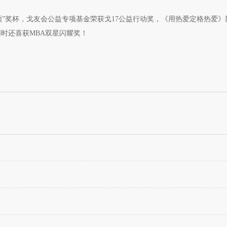
克尔顿”奖杯，戈友会公益专项基金荣获戈17公益行动奖，《用热爱定格热爱
时还喜获MBA双星闪耀奖！