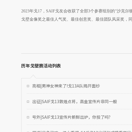
2023年戈17，SAIF戈友会收获了全部3个参赛组别的“沙
戈壁金像奖之最佳人气奖、最佳创意奖、最佳团队风采奖，同
历年戈壁赛活动列表
亮相|男神女神来了!戈13A队揭开面纱
出征|SAIF戈13敦煌点将，高金宣传片非同一般
号外|SAIF戈13宣传片新鲜出炉，你投了吗?