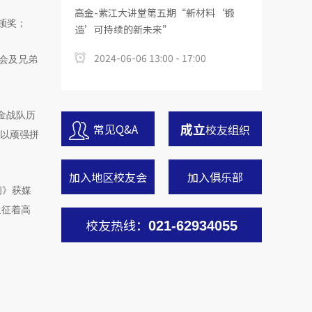
高金-紫江大讲堂第五期“新材料‘锻
顿奖；
造’可持续的新未来”
2024-06-06 13:00 - 17:00
委会及兄弟
金战队历
成立
常见Q&A
校友组织
；以顽强拼
加入地区校友会
加入俱乐部
初》获媒
象征着高
校友热线：
021-62934055