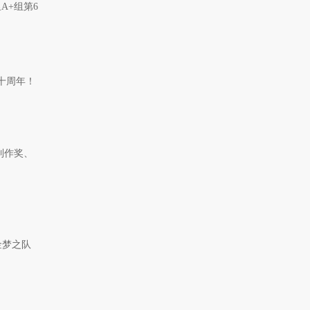
A+组第6
院十周年！
制作奖、
金梦之队