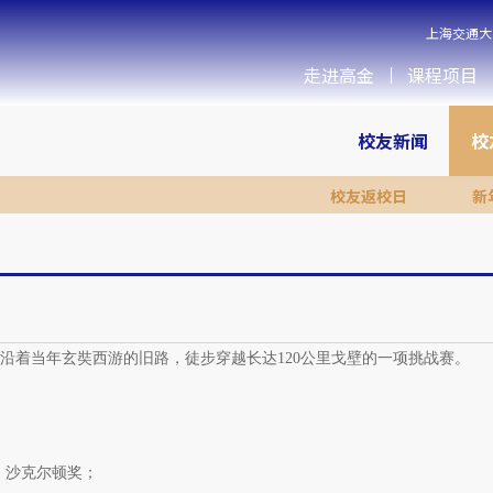
上海交通大
走进高金
课程项目
校友新闻
校
校友返校日
新
沿着当年玄奘西游的旧路，徒步穿越长达120公里戈壁的一项挑战赛。
奖，沙克尔顿奖；