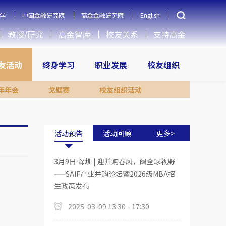
学
中国金融研究院
高金金融研究院
English
教授/研究
高金智库
校友关系
支持高金
友活动
终身学习
职业发展
校友组织
年年会
戈壁赛
校友组织活动
活动预告
活动回顾
更多>
3月9日 深圳 | 迎并购春风，阔全球视野
——SAIF产业并购论坛暨2026级MBA招
生政策发布
2025-03-09 13:30 - 17:30