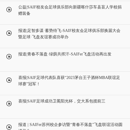
公益|SAIF校友会足球俱乐部向新疆喀什莎车县盲人学校捐
赠装备
报道|足智多谋·蓄势待飞-SAIF校友会足球俱乐部换届大会
暨足球·飞盘友谊赛成功举办
报道|青春不落盘·绿荫共挥汗-SAIFer飞盘活动再出发
喜报|SAIF足球代表队喜获“2023茅台王子酒杯MBA联谊足
球赛”冠军！
喜报|SAIF足球成功卫冕阳光杯，交大系包揽前三
报道 | SAIFer苏州校企参访暨“青春不落盘”飞盘联谊活动圆