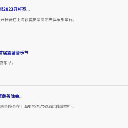
023开杆赛...
23开杆赛在上海颖奕安亭高尔夫俱乐部举行。
办首届露营音乐节
营音乐节。
慈善晚会...
暨慈善晚会在上海虹桥希尔顿酒店隆重举行。