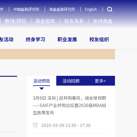
学
中国金融研究院
高金金融研究院
English
教授/研究
高金智库
校友关系
支持高金
友活动
终身学习
职业发展
校友组织
活动预告
活动回顾
更多>
3月9日 深圳 | 迎并购春风，阔全球视野
——SAIF产业并购论坛暨2026级MBA招
生政策发布
2025-03-09 13:30 - 17:30