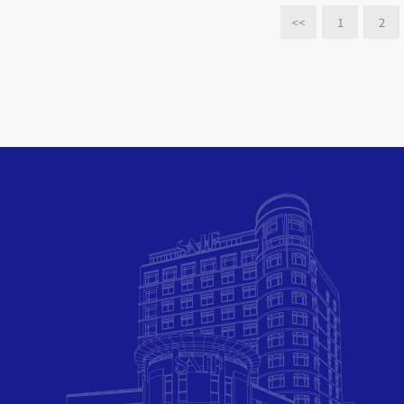
<<
1
2