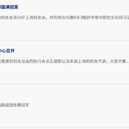
行圆满结束
F河南校友会及SAIF上海校友会，共同举办为期4天3晚的寻根中原的文化研习
中心召开
邀请到校友总会的执行会长王建郡以及来自上海的校友代表，大家齐聚...
精英组团体赛冠军