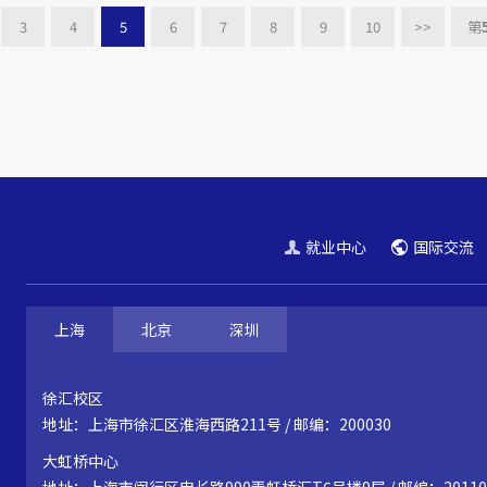
3
4
5
6
7
8
9
10
>>
第
就业中心
国际交流
上海
北京
深圳
徐汇校区
地址：上海市徐汇区淮海西路211号 / 邮编：200030
大虹桥中心
地址：上海市闵行区申长路990弄虹桥汇T6号楼9层 / 邮编：20110