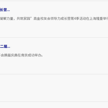
营...
的“凝聚力量，共筑家园”高金校友会领导力成长营第4季活动在上海隆重举
届...
届理事会换届庆典在南京成功举办。