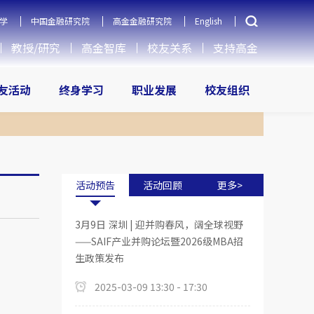
学
中国金融研究院
高金金融研究院
English
教授/研究
高金智库
校友关系
支持高金
友活动
终身学习
职业发展
校友组织
活动预告
活动回顾
更多>
3月9日 深圳 | 迎并购春风，阔全球视野
——SAIF产业并购论坛暨2026级MBA招
生政策发布
2025-03-09 13:30 - 17:30