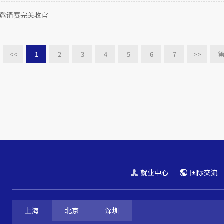
秋季邀请赛完美收官
<<
1
2
3
4
5
6
7
>>
就业中心
国际交流
上海
北京
深圳