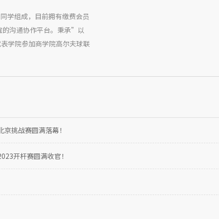
友和同学组成，目前拥有缴费会员
友谊的沟通协作平台。秉承”以
代表学院参加商学院高尔夫球联
部北京挑战赛圆满落幕！
2023开杆赛圆满收官！
！